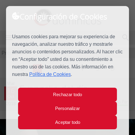
Configuración de Cookies
dominicos
Usamos cookies para mejorar su experiencia de
MENÚ
navegación, analizar nuestro tráfico y mostrarle
Predicación
anuncios o contenidos personalizados. Al hacer clic
en “Aceptar todo” usted da su consentimiento a
nuestro uso de las cookies. Más información en
L
M
X
J
V
S
D
nuestra
Política de Cookies
.
Mar
Evangelio del día
16
Rechazar todo
Oct
Vigésimo octava semana del Tiempo Ordinario - Año Par
2018
Personalizar
Aceptar todo