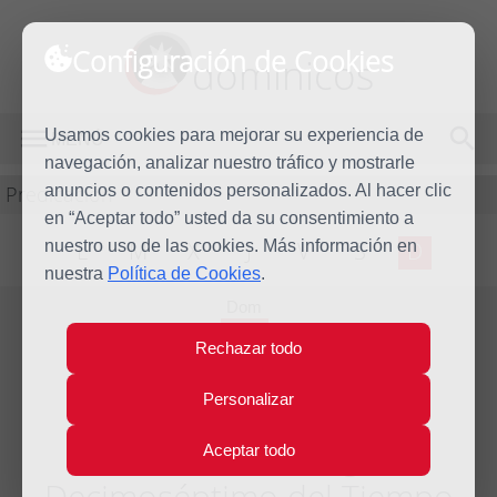
Configuración de Cookies
dominicos
Usamos cookies para mejorar su experiencia de
MENÚ
navegación, analizar nuestro tráfico y mostrarle
Predicación
anuncios o contenidos personalizados. Al hacer clic
en “Aceptar todo” usted da su consentimiento a
nuestro uso de las cookies. Más información en
L
M
X
J
V
S
D
nuestra
Política de Cookies
.
Dom
26
Rechazar todo
Jul
2009
Personalizar
Homilía Domingo
Aceptar todo