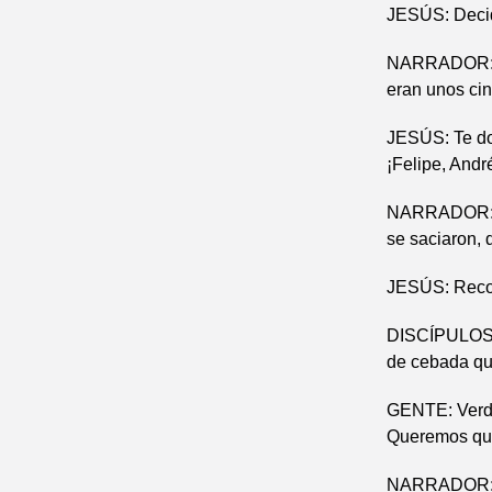
JESÚS: Decid 
NARRADOR: Ha
eran unos cin
JESÚS: Te do
¡Felipe, André
NARRADOR: Lo
se saciaron, d
JESÚS: Recog
DISCÍPULOS: 
de cebada qu
GENTE: Verda
Queremos que
NARRADOR: Je