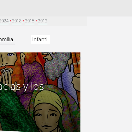
2024
2018
2015
2012
/
/
/
omilía
Infantil
cias y los