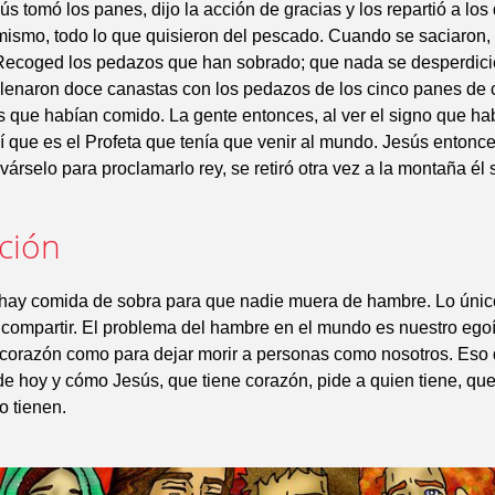
sús tomó los panes, dijo la acción de gracias y los repartió a lo
mismo, todo lo que quisieron del pescado. Cuando se saciaron, 
- Recoged los pedazos que han sobrado; que nada se desperdici
 llenaron doce canastas con los pedazos de los cinco panes de
s que habían comido. La gente entonces, al ver el signo que ha
sí que es el Profeta que tenía que venir al mundo. Jesús entonc
várselo para proclamarlo rey, se retiró otra vez a la montaña él 
ación
hay comida de sobra para que nadie muera de hambre. Lo único
 compartir. El problema del hambre en el mundo es nuestro eg
corazón como para dejar morir a personas como nosotros. Eso 
de hoy y cómo Jesús, que tiene corazón, pide a quien tiene, qu
o tienen.