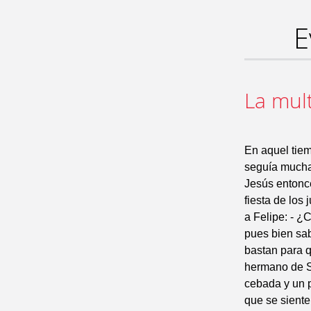
E
La mul
En aquel tiem
seguía mucha 
Jesús entonce
fiesta de los
a Felipe: - 
pues bien sab
bastan para q
hermano de S
cebada y un p
que se siente