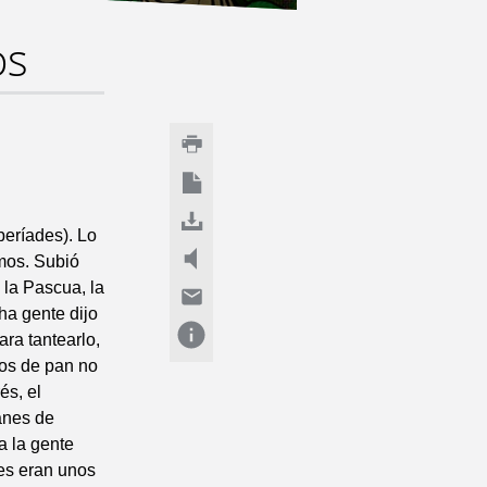
os
beríades). Lo
mos. Subió
 la Pascua, la
ha gente dijo
ra tantearlo,
ios de pan no
és, el
anes de
a la gente
res eran unos