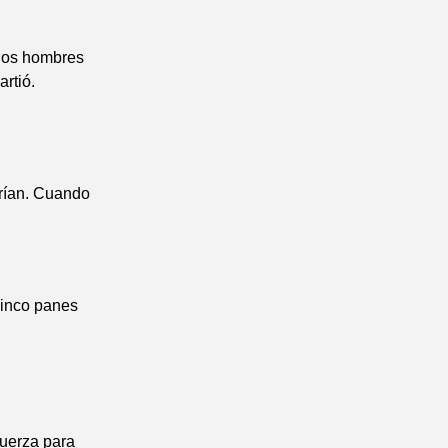
los hombres
artió.
rían. Cuando
cinco panes
fuerza para