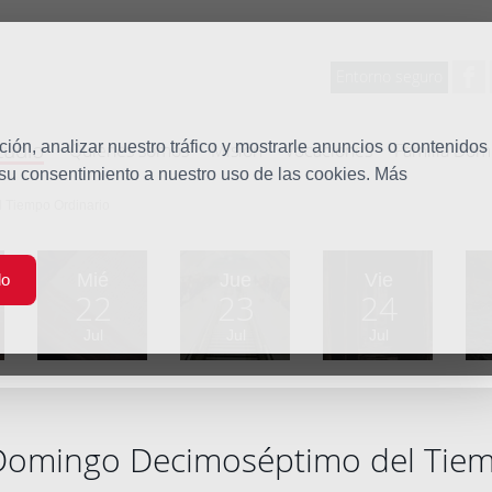
Entorno seguro
tudio
ón, analizar nuestro tráfico y mostrarle anuncios o contenidos
Quiénes somos
Misión
Vocaciones
Familia Dom
 su consentimiento a nuestro uso de las cookies. Más
 Tiempo Ordinario
Mié
Jue
Vie
do
22
23
24
Jul
Jul
Jul
Domingo Decimoséptimo del Tiem