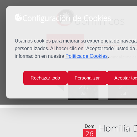
Configuración de Cookies
dominicos
Predicación
Espiritualidad
Es
Usamos cookies para mejorar su experiencia de navegaci
personalizados. Al hacer clic en “Aceptar todo” usted da
información en nuestra
Política de Cookies
.
Inicio
Predicación
Domingo Decimoséptimo del
Lun
Mar
Rechazar todo
Personalizar
Aceptar to
20
21
Jul
Jul
Homilía 
Dom
26