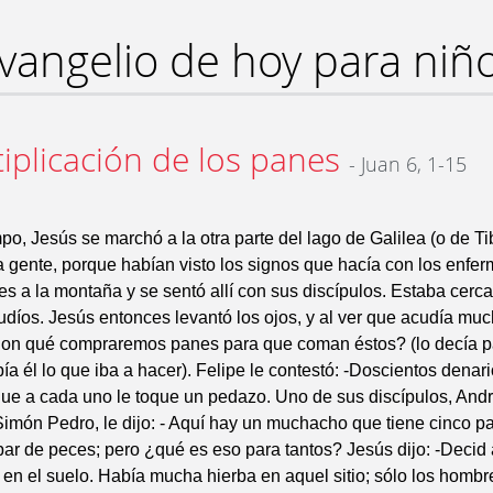
vangelio de hoy para niñ
tiplicación de los panes
- Juan 6, 1-15
po, Jesús se marchó a la otra parte del lago de Galilea (o de Ti
gente, porque habían visto los signos que hacía con los enfer
s a la montaña y se sentó allí con sus discípulos. Estaba cerca
 judíos. Jesús entonces levantó los ojos, y al ver que acudía muc
¿Con qué compraremos panes para que coman éstos? (lo decía pa
ía él lo que iba a hacer). Felipe le contestó: -Doscientos denar
ue a cada uno le toque un pedazo. Uno de sus discípulos, Andr
imón Pedro, le dijo: - Aquí hay un muchacho que tiene cinco p
ar de peces; pero ¿qué es eso para tantos? Jesús dijo: -Decid 
 en el suelo. Había mucha hierba en aquel sitio; sólo los homb