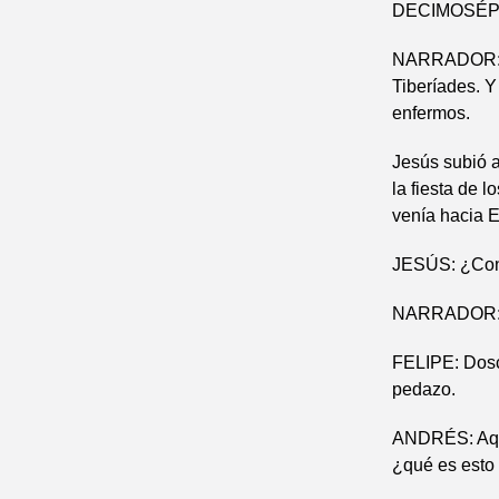
DECIMOSÉPTI
NARRADOR: En
Tiberíades. Y
enfermos.
Jesús subió a
la fiesta de 
venía hacia El
JESÚS: ¿Con
NARRADOR: De
FELIPE: Dosc
pedazo.
ANDRÉS: Aquí
¿qué es esto 