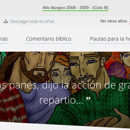
Año litúrgico 2008 - 2009 - (Ciclo B)
Descargar todo en ePub
Ver otros años:
ras
Comentario bíblico
Pautas para la h
s panes, dijo la acción de gra
repartio...
”