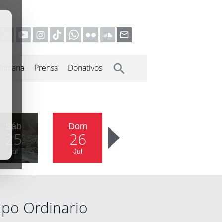
inicana
Prensa
Donativos
Sáb
Dom
25
26
Jul
Jul
po Ordinario