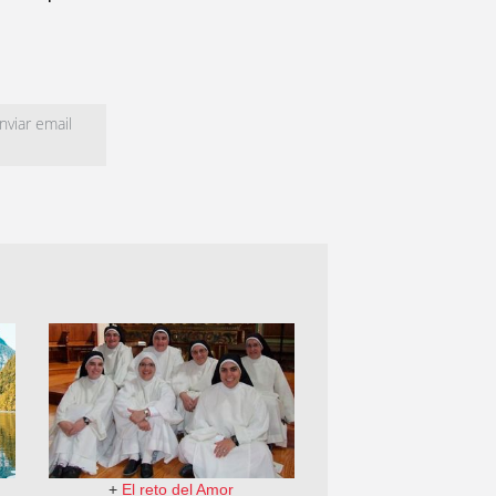
viar email
+
El reto del Amor