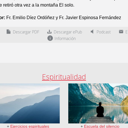
e retiró otra vez a la montaña El solo.
or:
Fr. Emilio Díez Ordóñez y Fr. Javier Espinosa Fernández
Descargar PDF
Descargar ePub
Podcast
En
Información
Espiritualidad
+
Ejercicios espirituales
+
Escuela del silencio