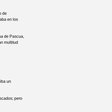
o de
zaba en los
ena de Pascua,
an multitud
iba un
scados; pero