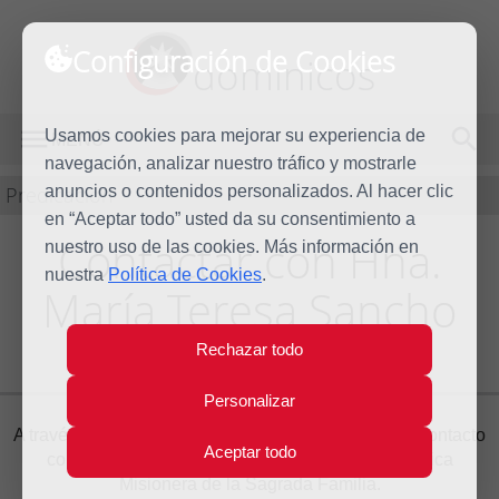
Configuración de Cookies
dominicos
Usamos cookies para mejorar su experiencia de
MENÚ
navegación, analizar nuestro tráfico y mostrarle
Predicación
anuncios o contenidos personalizados. Al hacer clic
en “Aceptar todo” usted da su consentimiento a
Contactar con Hna.
nuestro uso de las cookies. Más información en
nuestra
Política de Cookies
.
María Teresa Sancho
Pascua
Rechazar todo
Personalizar
A través del siguiente formulario puede ponerse en contacto
Aceptar todo
con
Hna. María Teresa Sancho Pascua
, Dominica
Misionera de la Sagrada Familia.