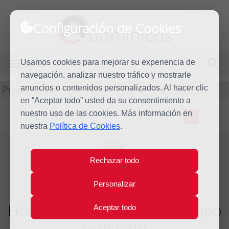
Configuración de Cookies
dominicos
Usamos cookies para mejorar su experiencia de
MENÚ
navegación, analizar nuestro tráfico y mostrarle
Predicación
anuncios o contenidos personalizados. Al hacer clic
en “Aceptar todo” usted da su consentimiento a
nuestro uso de las cookies. Más información en
L
M
X
J
V
S
D
nuestra
Política de Cookies
.
Dom
23
Rechazar todo
Ene
2011
Personalizar
Homilía III Domingo del tiempo
Aceptar todo