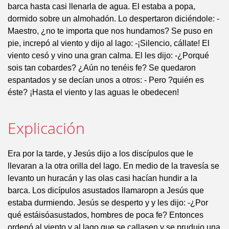
barca hasta casi llenarla de agua. El estaba a popa,
dormido sobre un almohadón. Lo despertaron diciéndole: -
Maestro, ¿no te importa que nos hundamos? Se puso en
pie, increpó al viento y dijo al lago: -¡Silencio, cállate! El
viento cesó y vino una gran calma. El les dijo: -¿Porqué
sois tan cobardes? ¿Aún no tenéis fe? Se quedaron
espantados y se decían unos a otros: - Pero ?quién es
éste? ¡Hasta el viento y las aguas le obedecen!
Explicación
Era por la tarde, y Jesús dijo a los discípulos que le
llevaran a la otra orilla del lago. En medio de la travesía se
levanto un huracán y las olas casi hacían hundir a la
barca. Los dicípulos asustados llamaropn a Jesús que
estaba durmiendo. Jesús se desperto y y les dijo: -¿Por
qué estáisóasustados, hombres de poca fe? Entonces
ordenó al viento y al lago que se callasen y se prudujo una