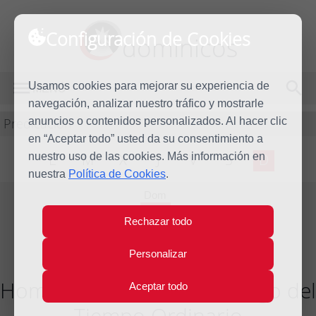
Configuración de Cookies
dominicos
Usamos cookies para mejorar su experiencia de
MENÚ
navegación, analizar nuestro tráfico y mostrarle
Predicación
anuncios o contenidos personalizados. Al hacer clic
en “Aceptar todo” usted da su consentimiento a
nuestro uso de las cookies. Más información en
L
M
X
J
V
S
D
nuestra
Política de Cookies
.
Dom
21
Rechazar todo
Jun
2009
Personalizar
Homilía Duodécimo Domingo del
Aceptar todo