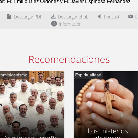
or:
Fr. Emilio Díez Ordóñez y Fr. Javier Espinosa Fernández
Descargar PDF
Descargar ePub
Podcast
En
Información
Recomendaciones
ominicanismo
Espiritualidad
Los misterios