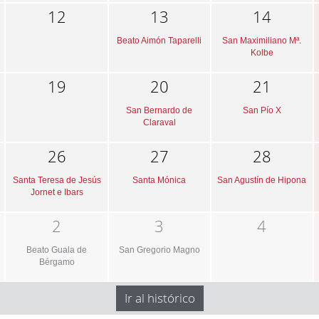
12
13
14
Beato Aimón Taparelli
San Maximiliano Mª.
Kolbe
19
20
21
San Bernardo de
San Pío X
Claraval
26
27
28
Santa Teresa de Jesús
Santa Mónica
San Agustín de Hipona
Jornet e Ibars
2
3
4
Beato Guala de
San Gregorio Magno
Bérgamo
Ir al histórico