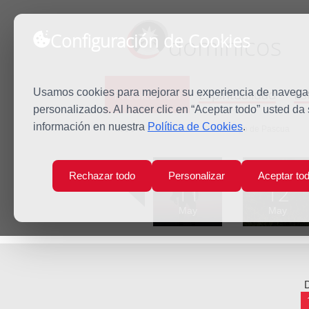
Configuración de Cookies
dominicos
Predicación
Espiritualidad
Es
Usamos cookies para mejorar su experiencia de navegaci
personalizados. Al hacer clic en “Aceptar todo” usted da
información en nuestra
Política de Cookies
.
Inicio
Predicación
VII Domingo de Pascua
Lun
Mar
Rechazar todo
Personalizar
Aceptar to
11
12
May
May