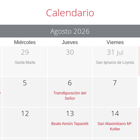
Calendario
Agosto 2026
Miércoles
Jueves
Viernes
29
30
31
Jul
Santa Marta
San Ignacio de Loyola
5
6
7
y
Transfiguración del
Señor
12
13
14
Beato Aimón Taparelli
San Maximiliano Mª.
Kolbe