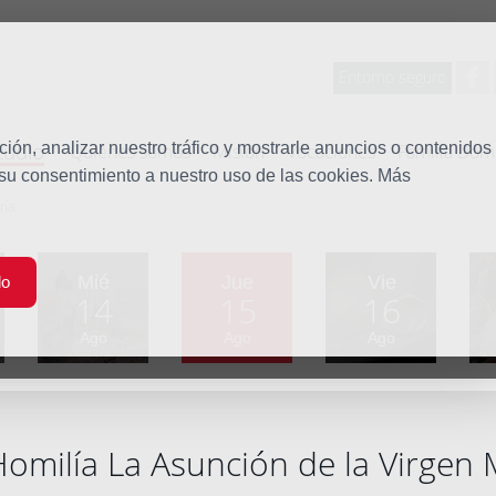
Entorno seguro
tudio
ón, analizar nuestro tráfico y mostrarle anuncios o contenidos
Quiénes somos
Misión
Vocaciones
Familia Dom
 su consentimiento a nuestro uso de las cookies. Más
ría
Mié
Jue
Vie
do
14
15
16
Ago
Ago
Ago
omilía La Asunción de la Virgen 