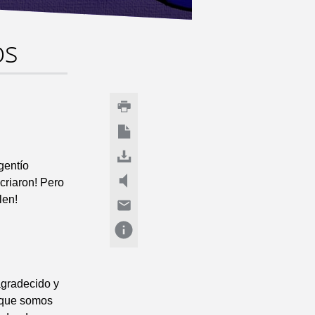
os
gentío
 criaron! Pero
len!
agradecido y
 que somos