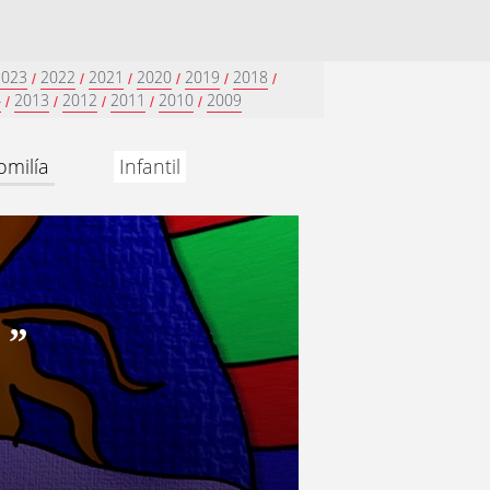
2023
2022
2021
2020
2019
2018
/
/
/
/
/
/
4
2013
2012
2011
2010
2009
/
/
/
/
/
omilía
Infantil
”