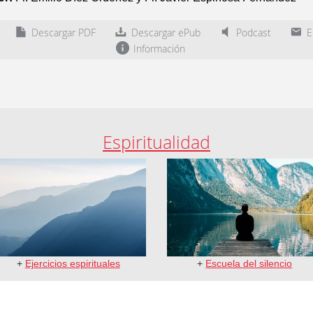
Descargar PDF
Descargar ePub
Podcast
En
Información
Espiritualidad
+
Ejercicios espirituales
+
Escuela del silencio