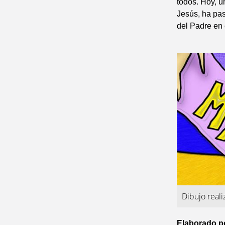
todos. Hoy, u
Jesús, ha pas
del Padre en e
Dibujo real
Elaborado p