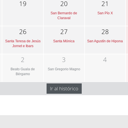
19
20
21
San Bernardo de
San Pío X
Claraval
26
27
28
Santa Teresa de Jesús
Santa Mónica
San Agustín de Hipona
Jornet e Ibars
2
3
4
Beato Guala de
San Gregorio Magno
Bérgamo
Ir al histórico