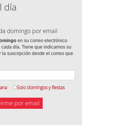
l día
ada domingo por email
domingo
en su correo electrónico
 cada día. Tiene que indicarnos su
r la suscripción desde el correo que
mana
Solo domingos y fiestas
birme por email