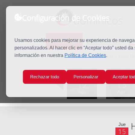
Configuración de Cookies
dominicos
Predicación
Espiritualidad
Es
Usamos cookies para mejorar su experiencia de navegaci
personalizados. Al hacer clic en “Aceptar todo” usted da
información en nuestra
Política de Cookies
.
Inicio
Predicación
La Asunción de la Virgen Ma
Lun
Mar
Rechazar todo
Personalizar
Aceptar to
12
13
Ago
Ago
H
Jue
15