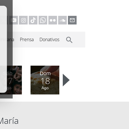
inicana
Prensa
Donativos
Sáb
Dom
17
18
Ago
Ago
María