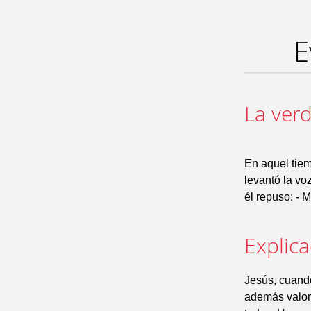
E
La ver
En aquel tiem
levantó la voz
él repuso: - 
Explic
Jesús, cuand
además valor