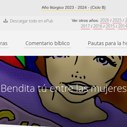
Año litúrgico 2023 - 2024 - (Ciclo B)
2026
2025
Descargar todo en ePub
Ver otros años:
/
/
2017
2016
2015
201
/
/
/
ras
Comentario bíblico
Pautas para la h
Bendita tú entre las mujeres
“