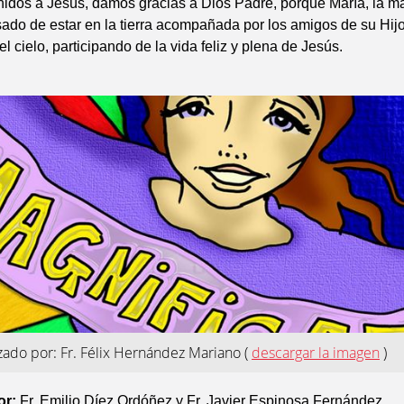
nidos a Jesús, damos gracias a Dios Padre, porque María, la m
ado de estar en la tierra acompañada por los amigos de su Hijo
l cielo, participando de la vida feliz y plena de Jesús.
izado por: Fr. Félix Hernández Mariano
(
descargar la imagen
)
or:
Fr. Emilio Díez Ordóñez y Fr. Javier Espinosa Fernández