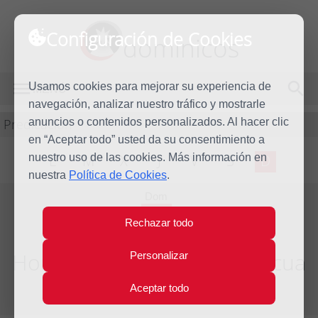
Configuración de Cookies
dominicos
Usamos cookies para mejorar su experiencia de
MENÚ
navegación, analizar nuestro tráfico y mostrarle
Predicación
anuncios o contenidos personalizados. Al hacer clic
en “Aceptar todo” usted da su consentimiento a
nuestro uso de las cookies. Más información en
L
M
X
J
V
S
D
nuestra
Política de Cookies
.
Dom
12
Rechazar todo
May
2019
Homilía IV Domingo de Pascua
Personalizar
Aceptar todo
Año litúrgico 2018 - 2019 - (Ciclo C)