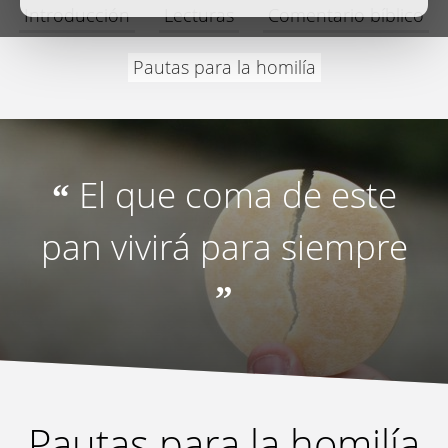
Introducción
Lecturas
Comentario bíblico
Pautas para la homilía
El que coma de este
“
pan vivirá para siempre
”
Pautas para la homilía