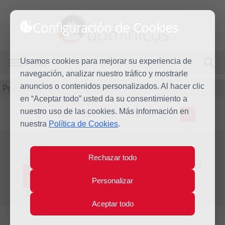
Configuración de Cookies
dominicos
Usamos cookies para mejorar su experiencia de
MENÚ
navegación, analizar nuestro tráfico y mostrarle
Predicación
anuncios o contenidos personalizados. Al hacer clic
en “Aceptar todo” usted da su consentimiento a
nuestro uso de las cookies. Más información en
L
M
X
J
V
S
D
nuestra
Política de Cookies
.
Homilía Corpus Christi
Rechazar todo
Dom
11
Personalizar
Jun
Año litúrgico 2022 - 2023 - (Ciclo A)
2023
Aceptar todo