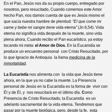
En el Pan, Jesús nos da su propio cuerpo, entregado por
nosotros, pero resucitado, Cuando comemos este Amor
hecho Pan, nos damos cuenta de que es Jesús mismo el
que sacia nuestra hambre de plenitud:
“El que come mi
carne y bebe mi sangre tiene vida eterna”
(Jn 6,54). Vida
eterna no significa vida después de la muerte, sino vida
plena ahora, Cuando recibo el Pan eucarístico, ya estoy
tocando mi meta:
el Amor de Dios.
En la Eucaristía se
produce un encuentro personal con Cristo Resucitado, por
lo que Ignacio de Antioquia la llama
medicina de la
inmortalidad
.
La Eucaristía
nos alimenta con la vida que Jesús tiene
ahora, en la que ya no cabe la muerte. La Presencia
personal de Jesús en la Eucaristía es la forma de vivir con
Él y de Él, y nos resucitará en el último día.
C
omo
Presencia de Cristo Resucitado, la Eucaristía es un
adelanto sacramental de la vida eterna. Tendremos que
pasar por la muerte biológica, pero, desde la fe, esta