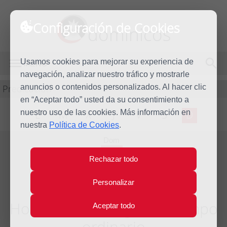
Configuración de Cookies
dominicos
Usamos cookies para mejorar su experiencia de
MENÚ
navegación, analizar nuestro tráfico y mostrarle
Predicación
anuncios o contenidos personalizados. Al hacer clic
en “Aceptar todo” usted da su consentimiento a
nuestro uso de las cookies. Más información en
L
M
X
J
V
S
D
nuestra
Política de Cookies
.
Dom
10
Rechazar todo
Jun
2018
Personalizar
Homilía X Domingo del tiempo
Aceptar todo