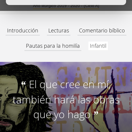
Año litúrgico 2019 - 2020 - (Ciclo A)
Introducción
Lecturas
Comentario bíblico
Pautas para la homilía
Infantil
El que cree en mí,
“
también hará las obras
que yo hago
”