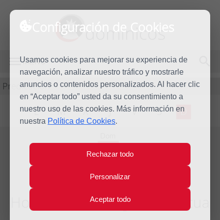
Configuración de Cookies
dominicos
Usamos cookies para mejorar su experiencia de
MENÚ
navegación, analizar nuestro tráfico y mostrarle
Predicación
anuncios o contenidos personalizados. Al hacer clic
en “Aceptar todo” usted da su consentimiento a
nuestro uso de las cookies. Más información en
L
M
X
J
V
S
D
nuestra
Política de Cookies
.
Dom
10
Rechazar todo
May
2020
Personalizar
Homilía V Domingo de Pascua
Aceptar todo