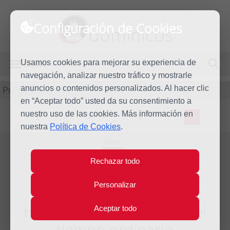
Configuración de Cookies
dominicos
Usamos cookies para mejorar su experiencia de
MENÚ
navegación, analizar nuestro tráfico y mostrarle
Predicación
anuncios o contenidos personalizados. Al hacer clic
en “Aceptar todo” usted da su consentimiento a
nuestro uso de las cookies. Más información en
L
M
X
J
V
S
D
nuestra
Política de Cookies
.
Dom
10
Rechazar todo
Nov
2019
Personalizar
Homilía XXXII Domingo del
Aceptar todo