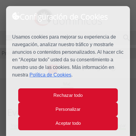
Configuración de Cookies
dominicos
Usamos cookies para mejorar su experiencia de
MENÚ
navegación, analizar nuestro tráfico y mostrarle
Predicación
anuncios o contenidos personalizados. Al hacer clic
en “Aceptar todo” usted da su consentimiento a
nuestro uso de las cookies. Más información en
L
M
X
J
V
S
D
nuestra
Política de Cookies
.
Mié
13
Rechazar todo
Nov
2019
Evangelio del día
Personalizar
Aceptar todo
Trigésimo segunda semana del Tiempo Ordinario - Año Impar