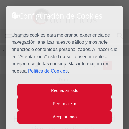
Configuración de Cookies
dominicos
Usamos cookies para mejorar su experiencia de
MENÚ
navegación, analizar nuestro tráfico y mostrarle
Predicación
anuncios o contenidos personalizados. Al hacer clic
en “Aceptar todo” usted da su consentimiento a
nuestro uso de las cookies. Más información en
L
M
X
J
V
S
D
nuestra
Política de Cookies
.
Dom
10
Rechazar todo
Nov
2019
Personalizar
Homilía XXXII Domingo del
Aceptar todo