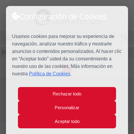
Configuración de Cookies
dominicos
Usamos cookies para mejorar su experiencia de
MENÚ
navegación, analizar nuestro tráfico y mostrarle
Predicación
anuncios o contenidos personalizados. Al hacer clic
en “Aceptar todo” usted da su consentimiento a
nuestro uso de las cookies. Más información en
L
M
X
J
V
S
D
nuestra
Política de Cookies
.
Evangelio del día
Rechazar todo
Jue
9
Personalizar
Jun
Décima semana del Tiempo Ordinario
2022
Aceptar todo