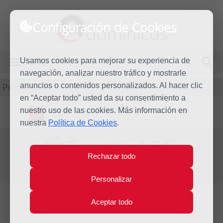
Configuración de Cookies
dominicos
Usamos cookies para mejorar su experiencia de
MENÚ
navegación, analizar nuestro tráfico y mostrarle
Predicación
anuncios o contenidos personalizados. Al hacer clic
en “Aceptar todo” usted da su consentimiento a
nuestro uso de las cookies. Más información en
L
M
X
J
V
S
D
nuestra
Política de Cookies
.
Lun
Evangelio del día
30
Rechazar todo
May
Séptima Semana de Pascua
2022
Personalizar
Aceptar todo
Lecturas del día y comentario