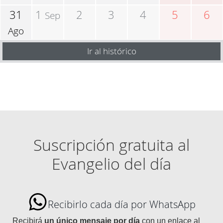
31
1
2
3
4
5
6
Sep
Ago
Ir al histórico
Suscripción gratuita al
Evangelio del día
Recibirlo cada día por WhatsApp
Recibirá
un único mensaje por día
con un enlace al