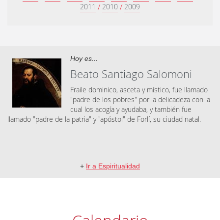
/
/
2011
2010
2009
Hoy es...
Beato Santiago Salomoni
Fraile dominico, asceta y místico, fue llamado
"padre de los pobres" por la delicadeza con la
cual los acogía y ayudaba, y también fue
llamado "padre de la patria" y "apóstol" de Forlí, su ciudad natal.
+
Ir a Espiritualidad