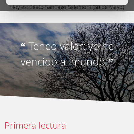
Hoy es: Beato Santiago Salomoni (30 de Mayo)
Tened valor: yo he
“
vencido al mundo
”
Primera lectura