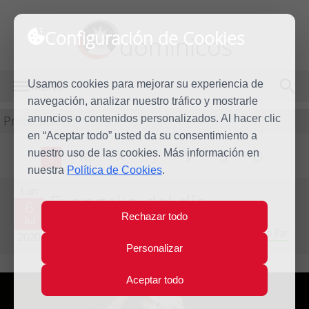
Configuración de Cookies
dominicos
Usamos cookies para mejorar su experiencia de
MENÚ
navegación, analizar nuestro tráfico y mostrarle
Predicación
anuncios o contenidos personalizados. Al hacer clic
en “Aceptar todo” usted da su consentimiento a
nuestro uso de las cookies. Más información en
L
M
X
J
V
S
D
nuestra
Política de Cookies
.
Lun
Evangelio del día
6
Rechazar todo
Jul
Decimocuarta semana del Tiempo Ordinario - Año Par
2020
Personalizar
Aceptar todo