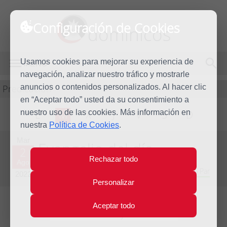
Configuración de Cookies
dominicos
Usamos cookies para mejorar su experiencia de
MENÚ
navegación, analizar nuestro tráfico y mostrarle
Predicación
anuncios o contenidos personalizados. Al hacer clic
en “Aceptar todo” usted da su consentimiento a
nuestro uso de las cookies. Más información en
L
M
X
J
V
S
D
nuestra
Política de Cookies
.
Mar
Evangelio del día
2
Rechazar todo
Ago
Decimoctava semana del Tiempo Ordinario - Año Par
2022
Personalizar
Aceptar todo
Lecturas del día y comentario