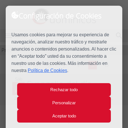
Configuración de Cookies
dominicos
Usamos cookies para mejorar su experiencia de
MENÚ
navegación, analizar nuestro tráfico y mostrarle
Predicación
anuncios o contenidos personalizados. Al hacer clic
en “Aceptar todo” usted da su consentimiento a
nuestro uso de las cookies. Más información en
L
M
X
J
V
S
D
nuestra
Política de Cookies
.
Sáb
Evangelio del día
5
Rechazar todo
Feb
Cuarta Semana del Tiempo Ordinario - Año Par
2022
Personalizar
Aceptar todo
Lecturas del día y comentario