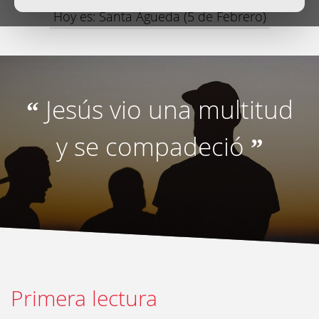
Hoy es: Santa Águeda (5 de Febrero)
Jesús vio una multitud
“
y se compadeció
”
Primera lectura