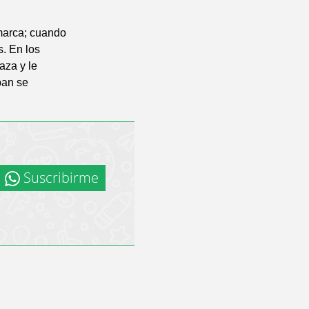
marca; cuando
s. En los
aza y le
ban se
Suscribirme