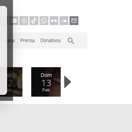
inicana
Prensa
Donativos
Sáb
Dom
12
13
Feb
Feb