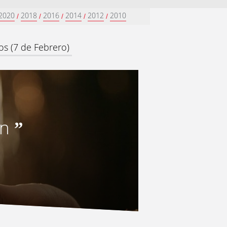
2020
2018
2016
2014
2012
2010
/
/
/
/
/
os (7 de Febrero)
an
”