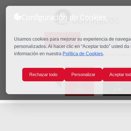
Configuración de Cookies
dominicos
Predicación
Espiritualidad
Es
Usamos cookies para mejorar su experiencia de navegaci
personalizados. Al hacer clic en “Aceptar todo” usted da
información en nuestra
Política de Cookies
.
Inicio
Predicación
Lunes de la Quinta Semana 
Lun
Mar
Rechazar todo
Personalizar
Aceptar to
7
8
Feb
Feb