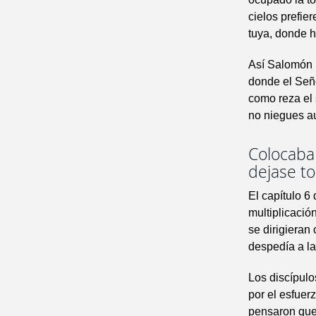
cielos prefie
tuya, donde h
Así Salomón 
donde el Seño
como reza el 
no niegues au
Colocaban
dejase to
El capítulo 6
multiplicació
se dirigieran 
despedía a la
Los discípulo
por el esfuer
pensaron que 