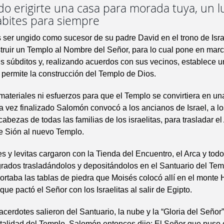
o erigirte una casa para morada tuya, un l
bites para siempre
 ser ungido como sucesor de su padre David en el trono de Isra
ruir un Templo al Nombre del Señor, para lo cual pone en mar
 súbditos y, realizando acuerdos con sus vecinos, establece 
permite la construcción del Templo de Dios.
ateriales ni esfuerzos para que el Templo se convirtiera en un
a vez finalizado Salomón convocó a los ancianos de Israel, a lo
 cabezas de todas las familias de los israelitas, para trasladar el
e Sión al nuevo Templo.
s y levitas cargaron con la Tienda del Encuentro, el Arca y todo
grados trasladándolos y depositándolos en el Santuario del Tem
rtaba las tablas de piedra que Moisés colocó allí en el monte 
que pactó el Señor con los Israelitas al salir de Egipto.
cerdotes salieron del Santuario, la nube y la “Gloria del Señor
talidad del Templo. Salomón entonces dijo: El Señor que puso e