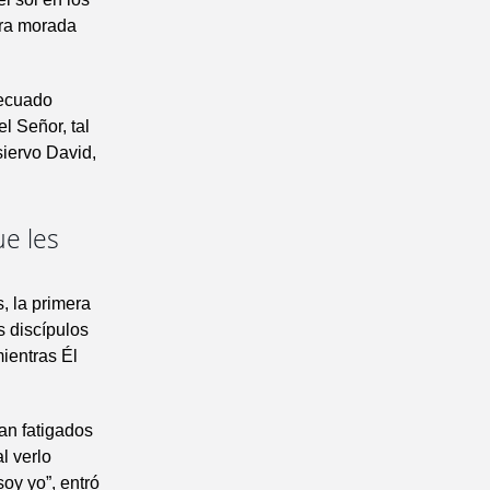
ara morada
decuado
l Señor, tal
siervo David,
ue les
, la primera
s discípulos
mientras Él
ban fatigados
l verlo
oy yo”, entró