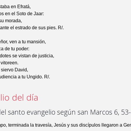
taba en Efratá,
s en el Soto de Jaar:
su morada,
nte el estrado de sus pies. R/.
ñor, ven a tu mansión,
ca de tu poder:
otes se vistan de justicia,
 vitoreen.
 siervo David,
diencia a tu Ungido. R/.
io del día
del santo evangelio según san Marcos 6, 53
po, terminada la travesía, Jesús y sus discípulos llegaron a Ge