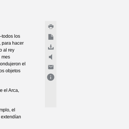
—todos los
—, para hacer
o al rey
l mes
condujeron el
los objetos
e el Arca,
mplo, el
s extendían