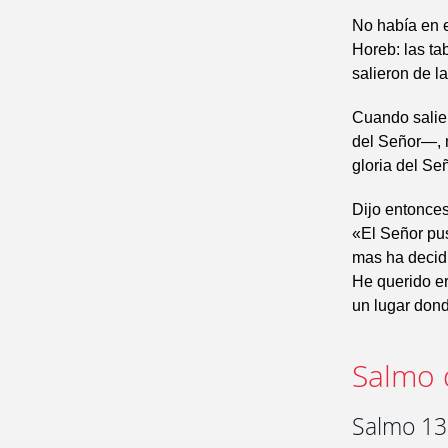
No había en e
Horeb: las ta
salieron de la
Cuando salier
del Señor—, n
gloria del Se
Dijo entonce
«El Señor pus
mas ha decid
He querido er
un lugar dond
Salmo 
Salmo 131