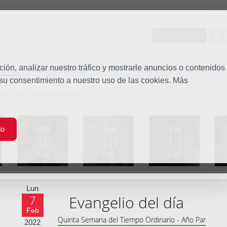
Entorno seguro
tudio
ón, analizar nuestro tráfico y mostrarle anuncios o contenidos
Quiénes somos
Misión
Vocaciones
Familia Dom
 su consentimiento a nuestro uso de las cookies. Más
del Tiempo Ordinario, Año par
Mié
Jue
Vie
do
9
10
11
Feb
Feb
Feb
Lun
Evangelio del día
7
Feb
Quinta Semana del Tiempo Ordinario - Año Par
2022