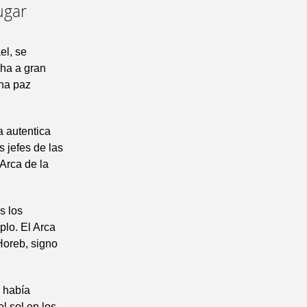
ugar
el, se
cha a gran
una paz
a autentica
s jefes de las
 Arca de la
s los
plo. El Arca
Horeb, signo
” había
l sol en los