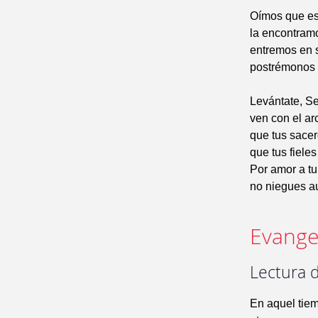
Oímos que es
la encontramo
entremos en 
postrémonos a
Levántate, Se
ven con el ar
que tus sacerd
que tus fieles
Por amor a tu
no niegues au
Evangel
Lectura 
En aquel tiem