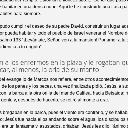
re habitar en una densa nube. Aquí te he construido una casa p
abites para siempre.
pudo cumplir el deseo de su padre David, construir un lugar a
r pueda habitar y todo el pueblo de Israel venerar el Nombre de
salmo 133 “¡Levántate, Señor, ven a tu mansión! Por amor a tu 
diencia a tu ungido”.
 a los enfermos en la plaza y le rogaban q
car, al menos, la orla de su manto
 del evangelio de Marcos nos refiere, entre otros acontecimientos
n de los panes y los peces, una vez finalizada pidió, Jesús, a su
con la barca a la otra orilla del mar de Galilea, hacia Betsaida; 
 gente y, después de hacerlo, se retiró al monte a orar.
s bregaban en la barca, pues el viento era contrario, y se halla
zo; Jesús fue hacia ellos andando sobre el agua, los discípulos a
era un fantasma y, asustados, gritaban, Jesús les dijo: “ánimo s