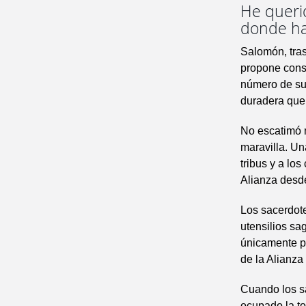
He querid
donde ha
Salomón, tras
propone const
número de sus
duradera que 
No escatimó m
maravilla. Un
tribus y a los
Alianza desd
Los sacerdote
utensilios sa
únicamente po
de la Alianza 
Cuando los sa
ocupado la to