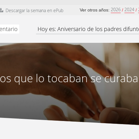
2026
2024
Descargar la semana en ePub
Ver otros años:
/
/
entario
Hoy es: Aniversario de los padres difunt
os que lo tocaban se curab