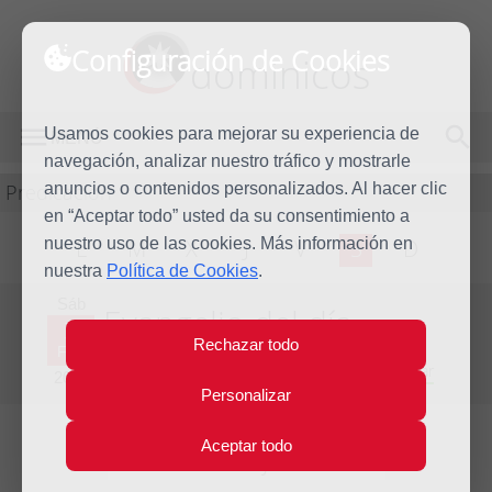
Configuración de Cookies
dominicos
Usamos cookies para mejorar su experiencia de
MENÚ
navegación, analizar nuestro tráfico y mostrarle
Predicación
anuncios o contenidos personalizados. Al hacer clic
en “Aceptar todo” usted da su consentimiento a
nuestro uso de las cookies. Más información en
L
M
X
J
V
S
D
nuestra
Política de Cookies
.
Sáb
Evangelio del día
3
Rechazar todo
Feb
Cuarta Semana del Tiempo Ordinario - Año Par
2024
Personalizar
Aceptar todo
Lecturas del día y comentario