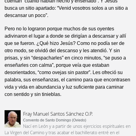
cuentan “cuanto habían hecho y enseñado”. Y Jesús
busca un sitio apartado: “Venid vosotros solos a un sitio a
descansar un poco”.
Pero no lo lograron porque muchos de sus oyentes
adivinaron el lugar a donde se dirigían a descansar y allí
que se fueron. ¿Qué hizo Jesús? Como no podía ser de
otro modo, se olvidó del descanso y les atendió. Y sin
prisas, y sin “despacharles” en cinco minutos, “se puso a
enseñarles con calma”, porque veía que estaban
desorientados, “como ovejas sin pastor”. Les ofreció su
palabra, sus enseñanzas, el camino para que encontrasen
vida y vida en abundancia y luz suficiente para caminar
con sentido y sin tinieblas.
Fray Manuel Santos Sánchez O.P.
Convento de Santo Domingo (Oviedo)
Nací en León y a partir de unos ejercicios espirituales en
La Virgen del Camino y tras acabar el bachillerato entré en el