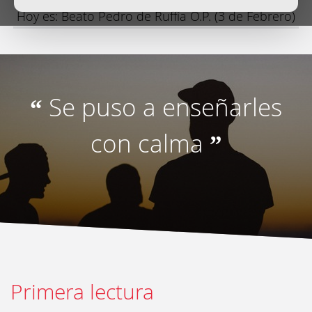
Hoy es: Beato Pedro de Ruffía O.P. (3 de Febrero)
Se puso a enseñarles
“
con calma
”
Primera lectura