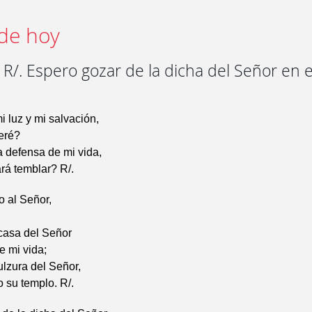
de hoy
R/. Espero gozar de la dicha del Señor en e
i luz y mi salvación,
eré?
a defensa de mi vida,
rá temblar? R/.
o al Señor,
 casa del Señor
e mi vida;
ulzura del Señor,
 su templo. R/.