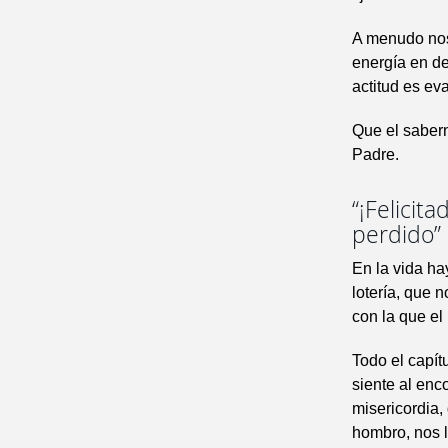
A menudo nos
energía en de
actitud es ev
Que el sabern
Padre.
“¡Felicit
perdido”
En la vida ha
lotería, que
con la que el
Todo el capít
siente al enc
misericordia,
hombro, nos l