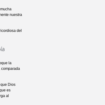
s mucha
lmente nuestra
icordiosa del
ía
oque la
na comparada
a que Dios
 que es
rga al