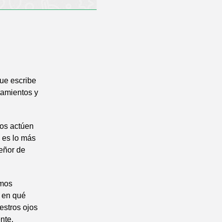
que escribe
tamientos y
nos actúen
o es lo más
Señor de
emos
o en qué
estros ojos
nte.