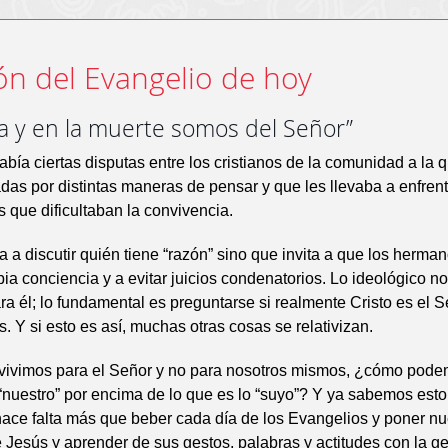
ón del Evangelio de hoy
da y en la muerte somos del Señor”
bía ciertas disputas entre los cristianos de la comunidad a la 
das por distintas maneras de pensar y que les llevaba a enfren
s que dificultaban la convivencia.
a a discutir quién tiene “razón” sino que invita a que los herma
ia conciencia y a evitar juicios condenatorios. Lo ideológico n
ra él; lo fundamental es preguntarse si realmente Cristo es el 
s. Y si esto es así, muchas otras cosas se relativizan.
 vivimos para el Señor y no para nosotros mismos, ¿cómo pod
“nuestro” por encima de lo que es lo “suyo”? Y ya sabemos est
hace falta más que beber cada día de los Evangelios y poner nu
de Jesús y aprender de sus gestos, palabras y actitudes con la ge