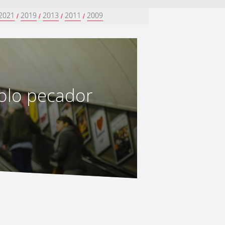
2021
2019
2013
2011
2009
/
/
/
/
solo pecador