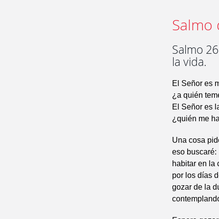
Salmo 
Salmo 26 
la vida.
El Señor es m
¿a quién tem
El Señor es l
¿quién me ha
Una cosa pid
eso buscaré:
habitar en la
por los días d
gozar de la d
contemplando