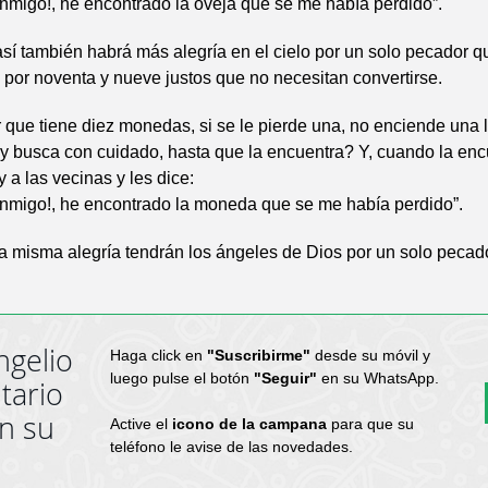
nmigo!, he encontrado la oveja que se me había perdido”.
sí también habrá más alegría en el cielo por un solo pecador q
 por noventa y nueve justos que no necesitan convertirse.
que tiene diez monedas, si se le pierde una, no enciende una 
 y busca con cuidado, hasta que la encuentra? Y, cuando la enc
 a las vecinas y les dice:
onmigo!, he encontrado la moneda que se me había perdido”.
a misma alegría tendrán los ángeles de Dios por un solo pecad
ngelio
Haga click en
"Suscribirme"
desde su móvil y
luego pulse el botón
"Seguir"
en su WhatsApp.
tario
en su
Active el
icono de la campana
para que su
teléfono le avise de las novedades.