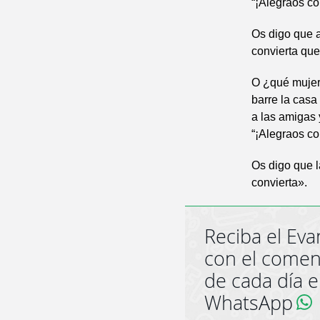
“¡Alegraos co
Os digo que a
convierta que
O ¿qué mujer 
barre la casa
a las amigas y
“¡Alegraos c
Os digo que l
convierta».
Reciba el Eva
con el comen
de cada día 
WhatsApp