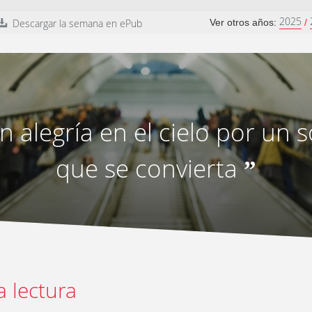
2025
Descargar la semana en ePub
Ver otros años:
/
n alegría en el cielo por un 
que se convierta
”
a lectura