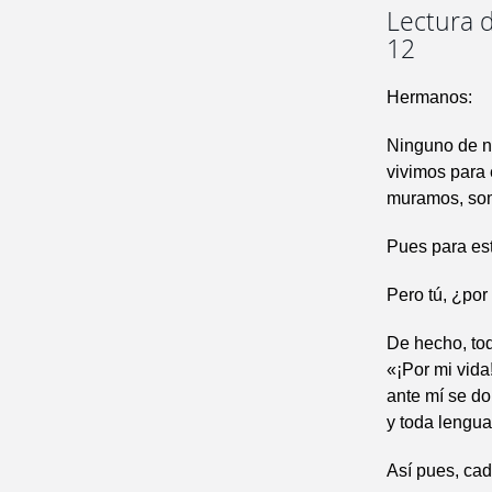
Lectura d
12
Hermanos:
Ninguno de no
vivimos para 
muramos, som
Pues para est
Pero tú, ¿por
De hecho, tod
«¡Por mi vida!
ante mí se dob
y toda lengua
Así pues, cad