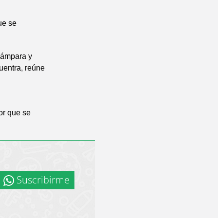
ue se
lámpara y
uentra, reúne
or que se
Suscribirme