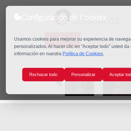
Configuración de Cookies
dominicos
Predicación
Espiritualidad
Es
Usamos cookies para mejorar su experiencia de navegaci
personalizados. Al hacer clic en “Aceptar todo” usted da
información en nuestra
Política de Cookies
.
Inicio
Predicación
Jueves de la Trigésimo prim
Lun
Mar
Rechazar todo
Personalizar
Aceptar to
2
3
Nov
Nov