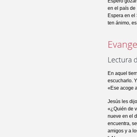
Espero gozar 
en el país de 
Espera en el 
ten ánimo, es
Evangel
Lectura d
En aquel tiem
escucharlo. Y
«Ese acoge a
Jesús les dij
«¿Quién de vo
nueve en el d
encuentra, se
amigos y a los