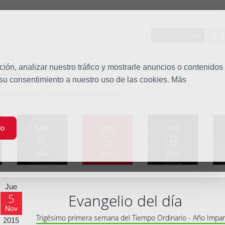
Entorno seguro
tudio
ón, analizar nuestro tráfico y mostrarle anuncios o contenidos
Quiénes somos
Misión
Vocaciones
Familia Dom
 su consentimiento a nuestro uso de las cookies. Más
era semana del Tiempo Ordinario, Año impar
Mié
Jue
Vie
do
4
5
6
Nov
Nov
Nov
Jue
Evangelio del día
5
Nov
Trigésimo primera semana del Tiempo Ordinario - Año Impar
2015