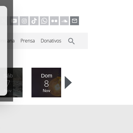
inicana
Prensa
Donativos
Sáb
Dom
7
8
Nov
Nov