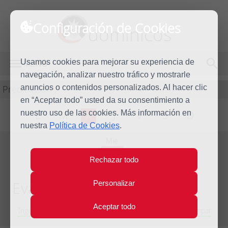
Configuración de Cookies
dominicos
Usamos cookies para mejorar su experiencia de
MENÚ
navegación, analizar nuestro tráfico y mostrarle
Predicación
anuncios o contenidos personalizados. Al hacer clic
en “Aceptar todo” usted da su consentimiento a
nuestro uso de las cookies. Más información en
L
M
X
J
V
S
D
nuestra
Política de Cookies
.
Mié
11
Rechazar todo
Nov
2015
Evangelio del día
Personalizar
Aceptar todo
Trigésimo segunda semana del Tiempo Ordinario - Año Impar