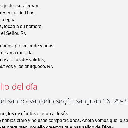
s justos se alegran,
resencia de Dios,
alegría.
s, tocad a su nombre;
el Señor. R/.
fanos, protector de viudas,
su santa morada.
casa a los desvalidos,
autivos y los enriquece. R/.
io del día
el santo evangelio según san Juan 16, 29-3
po, los discípulos dijeron a Jesús:
e hablas claro y no usas comparaciones. Ahora vemos que lo sa
 te pregunten; por ello creemos que has salido de Dios».