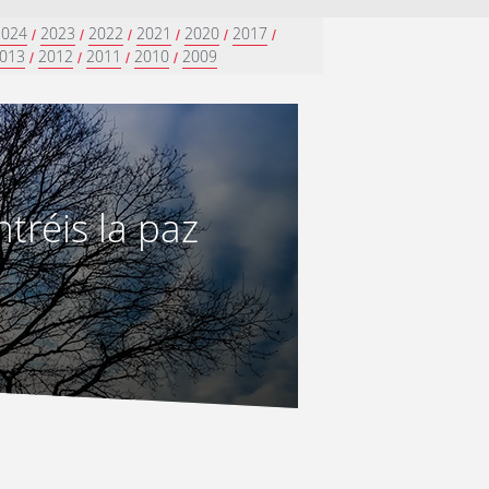
2024
2023
2022
2021
2020
2017
/
/
/
/
/
/
013
2012
2011
2010
2009
/
/
/
/
tréis la paz