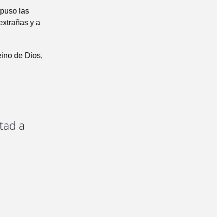
mpuso las
extrañas y a
eino de Dios,
ntad a