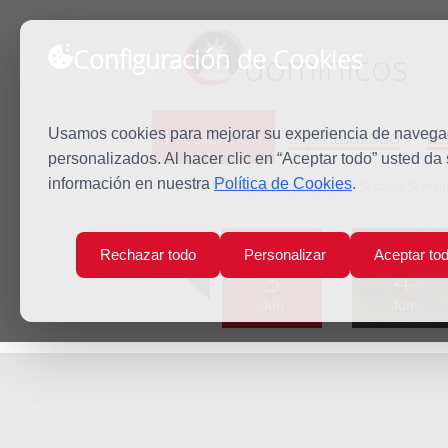
Configuración de Cookies
dominicos
Predicación
Espiritualidad
Es
Usamos cookies para mejorar su experiencia de navegaci
personalizados. Al hacer clic en “Aceptar todo” usted da
información en nuestra
Política de Cookies
.
Inicio
Predicación
Lunes de la Séptima Seman
Lun
Mar
Rechazar todo
Personalizar
Aceptar to
3
4
Jun
Jun