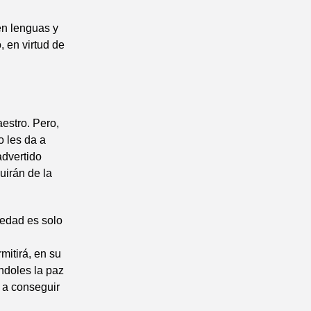
en lenguas y
 en virtud de
aestro. Pero,
o les da a
advertido
uirán de la
ledad es solo
mitirá, en su
éndoles la paz
a a conseguir