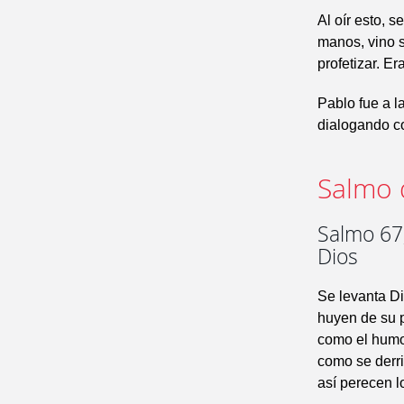
Al oír esto, 
manos, vino s
profetizar. E
Pablo fue a l
dialogando co
Salmo 
Salmo 67,
Dios
Se levanta Di
huyen de su p
como el humo 
como se derri
así perecen l