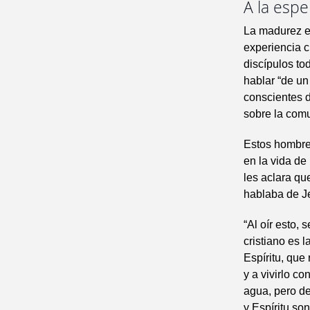
A la espe
La madurez en
experiencia c
discípulos to
hablar “de un
conscientes d
sobre la com
Estos hombre
en la vida de
les aclara qu
hablaba de Je
“Al oír esto,
cristiano es 
Espíritu, que
y a vivirlo c
agua, pero de
y Espíritu son