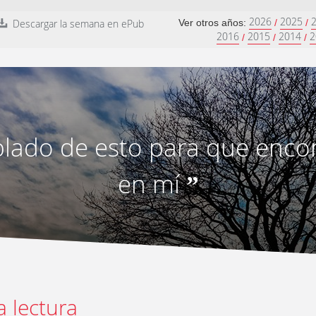
2026
2025
Descargar la semana en ePub
Ver otros años:
/
/
2016
2015
2014
2
/
/
/
lado de esto para que encon
en mí
”
a lectura