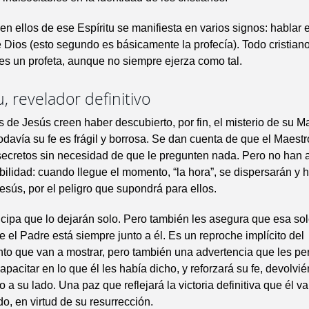
en ellos de ese Espíritu se manifiesta en varios signos: hablar 
Dios (esto segundo es básicamente la profecía). Todo cristiano,
es un profeta, aunque no siempre ejerza como tal.
u, revelador definitivo
s de Jesús creen haber descubierto, por fin, el misterio de su M
todavía su fe es frágil y borrosa. Se dan cuenta de que el Maestr
ecretos sin necesidad de que le pregunten nada. Pero no han 
bilidad: cuando llegue el momento, “la hora”, se dispersarán y h
esús, por el peligro que supondrá para ellos.
icipa que lo dejarán solo. Pero también les asegura que esa so
ue el Padre está siempre junto a él. Es un reproche implícito del
o que van a mostrar, pero también una advertencia que les per
pacitar en lo que él les había dicho, y reforzará su fe, devolvi
 a su lado. Una paz que reflejará la victoria definitiva que él v
o, en virtud de su resurrección.