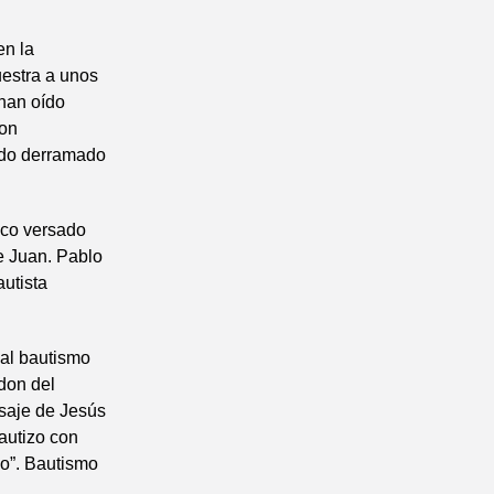
en la
uestra a unos
 han oído
son
sido derramado
oco versado
e Juan. Pablo
utista
 al bautismo
 don del
nsaje de Jesús
bautizo con
go”. Bautismo