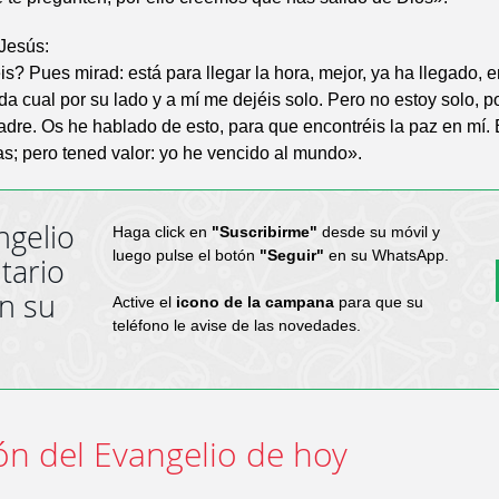
Jesús:
s? Pues mirad: está para llegar la hora, mejor, ya ha llegado, 
da cual por su lado y a mí me dejéis solo. Pero no estoy solo, p
dre. Os he hablado de esto, para que encontréis la paz en mí.
as; pero tened valor: yo he vencido al mundo».
ngelio
Haga click en
"Suscribirme"
desde su móvil y
luego pulse el botón
"Seguir"
en su WhatsApp.
tario
en su
Active el
icono de la campana
para que su
teléfono le avise de las novedades.
ón del Evangelio de hoy