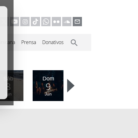
inicana
Prensa
Donativos
Sáb
Dom
8
9
Jun
Jun