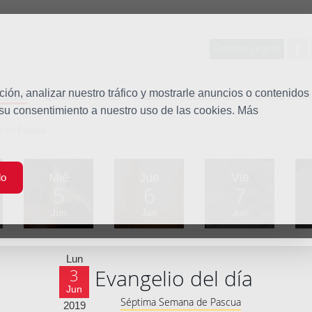
Entorno seguro
tudio
ón, analizar nuestro tráfico y mostrarle anuncios o contenidos
Quiénes somos
Misión
Vocaciones
Familia Dom
 su consentimiento a nuestro uso de las cookies. Más
a de Pascua
Mié
Jue
Vie
do
5
6
7
Jun
Jun
Jun
Lun
Evangelio del día
3
Jun
Séptima Semana de Pascua
2019