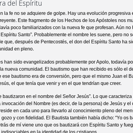
ra del Espíritu
 la fe no se adquiere de golpe. Hay una evolución progresiva 
reyente. Este fragmento de los Hechos de los Apóstoles nos m
davía poco familiarizados con la nueva fe que profesan. Aún no
 Espíritu Santo”. Probablemente el nombre les suene, pero no 
e que, después de Pentecostés, el don del Espíritu Santo ha 
unidad en pleno.
s han sido evangelizados probablemente por Apolo, todavía p
 la nueva comunidad. El bautismo que han recibido es sólo el d
e ese bautismo era de conversión, pero que el mismo Juan el Ba
sús, el que tenía que venir y en el que tendrían que creer.
 se bautizaron en el nombre del Señor Jesús”. Lo que caracteriza
la invocación del Nombre (es decir, de la persona) de Jesús y el
 reside en cada uno para llevarlo al conocimiento pleno del me
on gozo y con fidelidad. El Bautista también había dicho: “Yo os 
trás de mí viene uno que os bautizará con Espíritu Santo y fue
 indisociables en la identidad de los cristianos.