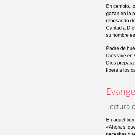
En cambio, lo
gozan en la p
rebosando de 
Cantad a Dio
su nombre es 
Padre de huér
Dios vive en 
Dios prepara 
libera a los c
Evangel
Lectura d
En aquel tiem
«Ahora sí qu
necesitas que