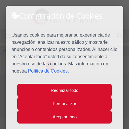
Configuración de Cookies
dominicos
Usamos cookies para mejorar su experiencia de
MENÚ
navegación, analizar nuestro tráfico y mostrarle
Predicación
anuncios o contenidos personalizados. Al hacer clic
en “Aceptar todo” usted da su consentimiento a
nuestro uso de las cookies. Más información en
L
M
X
J
V
S
D
nuestra
Política de Cookies
.
Evangelio del día
Rechazar todo
Mié
30
Personalizar
Nov
Primera semana de Adviento
2022
Aceptar todo