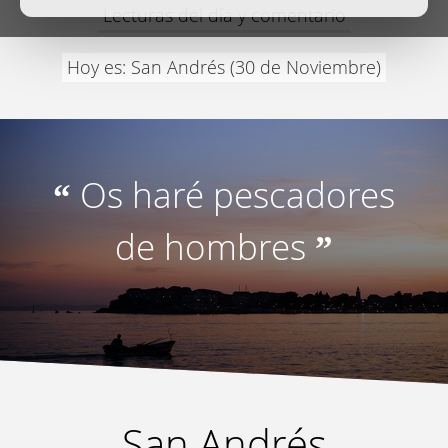
Lecturas del día y comentario
Hoy es: San Andrés (30 de Noviembre)
Os haré pescadores
“
de hombres
”
San Andrés