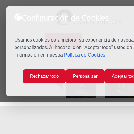
Configuración de Cookies
dominicos
Predicación
Espiritualidad
Es
Usamos cookies para mejorar su experiencia de navegaci
personalizados. Al hacer clic en “Aceptar todo” usted da
información en nuestra
Política de Cookies
.
Inicio
Predicación
San Justino
Lun
Mar
Rechazar todo
Personalizar
Aceptar to
30
31
May
May