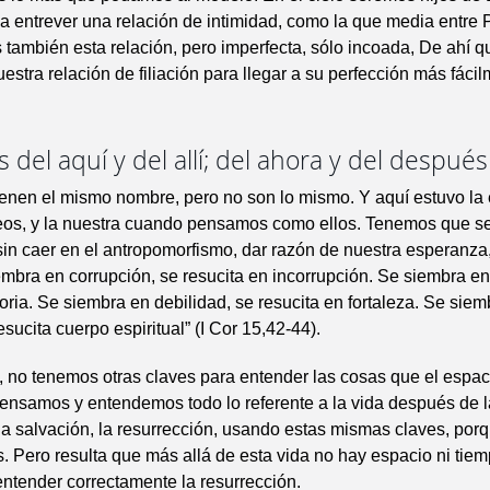
a entrever una relación de intimidad, como la que media entre 
también esta relación, pero imperfecta, sólo incoada, De ahí q
uestra relación de filiación para llegar a su perfección más fáci
 del aquí y del allí; del ahora y del después
ienen el mismo nombre, pero no son lo mismo. Y aquí estuvo la
eos, y la nuestra cuando pensamos como ellos. Tenemos que 
sin caer en el antropomorfismo, dar razón de nuestra esperanz
embra en corrupción, se resucita en incorrupción. Se siembra en
loria. Se siembra en debilidad, se resucita en fortaleza. Se sie
sucita cuerpo espiritual” (I Cor 15,42-44).
no tenemos otras claves para entender las cosas que el espaci
pensamos y entendemos todo lo referente a la vida después de l
o, la salvación, la resurrección, usando estas mismas claves, por
. Pero resulta que más allá de esta vida no hay espacio ni tiem
 entender correctamente la resurrección.