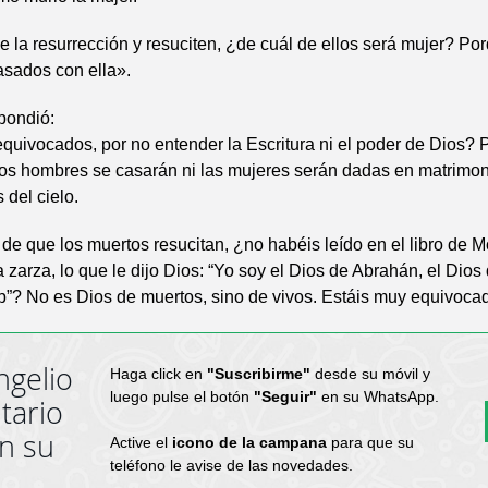
 la resurrección y resuciten, ¿de cuál de ellos será mujer? Por
asados con ella».
pondió:
quivocados, por no entender la Escritura ni el poder de Dios?
 los hombres se casarán ni las mujeres serán dadas en matrimon
del cielo.
 de que los muertos resucitan, ¿no habéis leído en el libro de M
 zarza, lo que le dijo Dios: “Yo soy el Dios de Abrahán, el Dios 
b”? No es Dios de muertos, sino de vivos. Estáis muy equivoca
ngelio
Haga click en
"Suscribirme"
desde su móvil y
luego pulse el botón
"Seguir"
en su WhatsApp.
tario
en su
Active el
icono de la campana
para que su
teléfono le avise de las novedades.