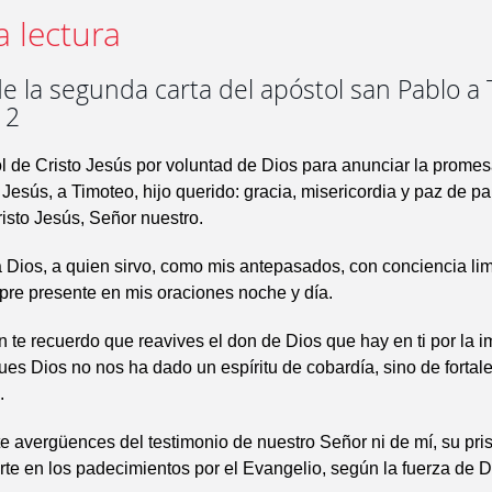
a lectura
e la segunda carta del apóstol san Pablo a
12
l de Cristo Jesús por voluntad de Dios para anunciar la prome
 Jesús, a Timoteo, hijo querido: gracia, misericordia y paz de pa
isto Jesús, Señor nuestro.
 Dios, a quien sirvo, como mis antepasados, con conciencia li
pre presente en mis oraciones noche y día.
n te recuerdo que reavives el don de Dios que hay en ti por la 
es Dios no nos ha dado un espíritu de cobardía, sino de fortal
.
te avergüences del testimonio de nuestro Señor ni de mí, su pri
rte en los padecimientos por el Evangelio, según la fuerza de D