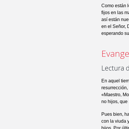
Como están lo
fijos en las 
así están nue
en el Señor, 
esperando su 
Evangel
Lectura 
En aquel tie
resurrección,
«Maestro, Moi
no hijos, que
Pues bien, ha
con la viuda 
hijos. Por últ