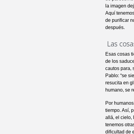
la imagen dej
Aquí tenemos 
de purificar n
después.
Las cosas
Esas cosas t
de los saduc
cautos para, 
Pablo: “se si
resucita en g
humano, se re
Por humanos, 
tiempo. Así, 
allá, el ciel
tenemos otras
dificultad de