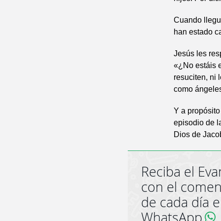
Cuando llegue
han estado c
Jesús les res
«¿No estáis e
resuciten, ni
como ángeles 
Y a propósito
episodio de la
Dios de Jaco
Reciba el Eva
con el comen
de cada día 
WhatsApp