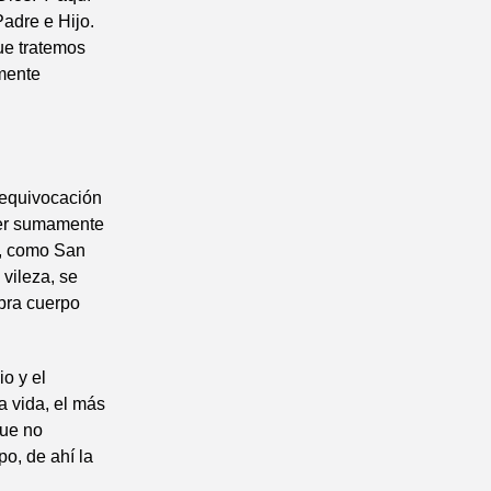
Padre e Hijo.
ue tratemos
lmente
 equivocación
ser sumamente
a, como San
 vileza, se
mbra cuerpo
o y el
a vida, el más
que no
po, de ahí la