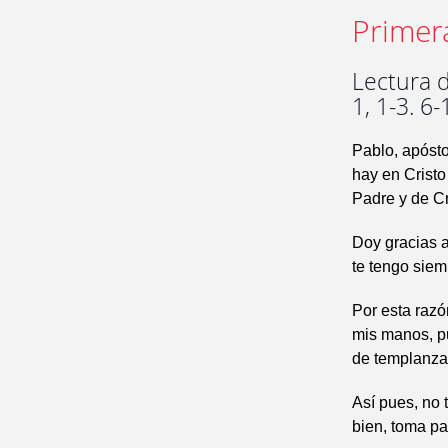
Primer
Lectura d
1, 1-3. 6-
Pablo, apósto
hay en Cristo
Padre y de Cr
Doy gracias a
te tengo siem
Por esta razó
mis manos, pu
de templanza
Así pues, no 
bien, toma pa