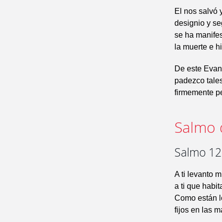
El nos salvó 
designio y se
se ha manifes
la muerte e hi
De este Evang
padezco tales
firmemente pe
Salmo 
Salmo 122
A ti levanto m
a ti que habit
Como están l
fijos en las 