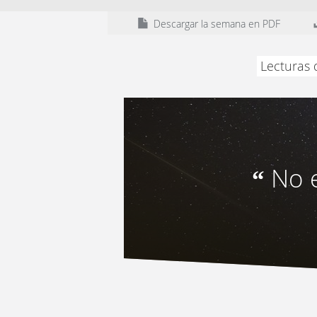
Descargar la semana en PDF
Lecturas 
No e
“