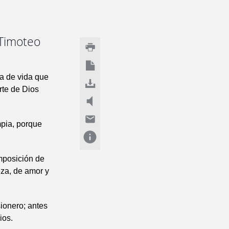
 Timoteo
sa de vida que
rte de Dios
mpia, porque
imposición de
eza, de amor y
sionero; antes
ios.