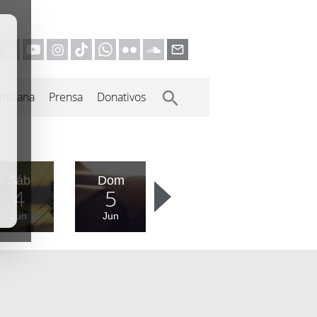
inicana
Prensa
Donativos
Sáb
Dom
4
5
Jun
Jun