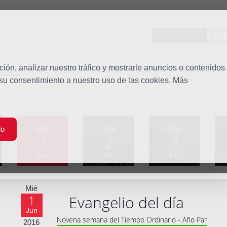
Entorno seguro
tudio
ón, analizar nuestro tráfico y mostrarle anuncios o contenidos
Quiénes somos
Misión
Vocaciones
Familia Dom
 su consentimiento a nuestro uso de las cookies. Más
Mié
Jue
Vie
do
1
2
3
Jun
Jun
Jun
Mié
Evangelio del día
1
Jun
Novena semana del Tiempo Ordinario - Año Par
2016