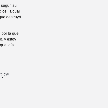
o según su
los, la cual
 que destruyó
n por la que
o, y estoy
quel día.
ojos.