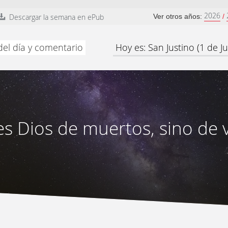
2026
Descargar la semana en ePub
Ver otros años:
/
del día y comentario
Hoy es: San Justino (1 de Ju
s Dios de muertos, sino de 