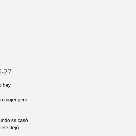
8-27
o hay
do mujer pero
gundo se casó
siete dejó