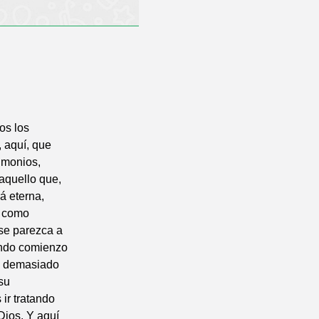
os los
 aquí, que
imonios,
 aquello que,
á eterna,
s como
se parezca a
iendo comienzo
es demasiado
 su
ir tratando
Dios. Y aquí