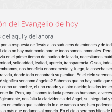
ón del Evangelio de hoy
 del aquí y del ahora
por la respuesta de Jesús a los saduceos de entonces y de tod
l cielo no hay matrimonio porque todos somos inmortales. Pero,
ía en el primer tiempo del partido de la vida, necesitamos matr
rnidad, solidaridad, lealtad, aprecio, transparencia. O sea, todo
embramos, nos beneficia enormemente, y, luego, la cosecha ser
otra vida, donde todo encontrará su plenitud. En el cielo seremo
é significa ser como ángeles? Sabemos que no hay nadie que 
o como un hombre, el uno creado y el otro nacido; los dos ten
 tener fin. Pero, aquí, somos todavía personas humanas, a vec
ógicamente, nos falta la clarividencia del ángel, su integridad y
ien entendido que, sabiendo lo que vamos a ser, bien podemos 
 lo más que podamos al modelo. En el cielo seremos hijos de 