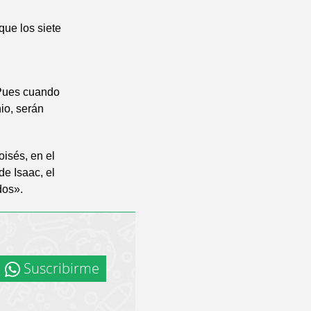
que los siete
 Pues cuando
io, serán
oisés, en el
de Isaac, el
dos».
Suscribirme