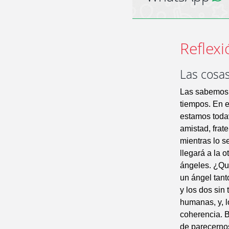
Reflexi
Las cosas
Las sabemos 
tiempos. En e
estamos todav
amistad, frate
mientras lo s
llegará a la 
ángeles. ¿Qu
un ángel tant
y los dos sin
humanas, y, l
coherencia. B
de parecernos