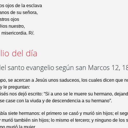
s ojos de la esclava
manos de su señora,
stros ojos
Dios nuestro,
misericordia. R/.
io del día
del santo evangelio según san Marcos 12, 1
mpo, se acercan a Jesús unos saduceos, los cuales dicen que n
 y le preguntan:
sés nos dejó escrito: “Si a uno se le muere su hermano, dejan
 se case con la viuda y de descendencia a su hermano”.
bía siete hermanos: el primero se casó y murió sin hijos; el se
y murió también sin hijos; lo mismo el tercero; y ninguno de los 
imo murió la mujer.