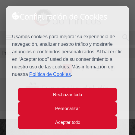
Configuración de Cookies
dominicos
Usamos cookies para mejorar su experiencia de
MENÚ
navegación, analizar nuestro tráfico y mostrarle
Predicación
anuncios o contenidos personalizados. Al hacer clic
en “Aceptar todo” usted da su consentimiento a
nuestro uso de las cookies. Más información en
L
M
X
J
V
S
D
nuestra
Política de Cookies
.
Jue
Evangelio del día
29
Rechazar todo
Dic
Octava de Navidad
2022
Personalizar
Aceptar todo