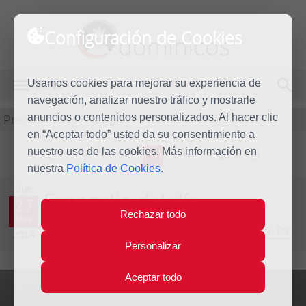
Configuración de Cookies
dominicos
Usamos cookies para mejorar su experiencia de
MENÚ
navegación, analizar nuestro tráfico y mostrarle
Predicación
anuncios o contenidos personalizados. Al hacer clic
en “Aceptar todo” usted da su consentimiento a
nuestro uso de las cookies. Más información en
L
M
X
J
V
S
D
nuestra
Política de Cookies
.
Jue
Evangelio del día
27
Rechazar todo
Nov
Trigésimo cuarta semana del Tiempo Ordinario - Año Par
2014
Personalizar
Aceptar todo