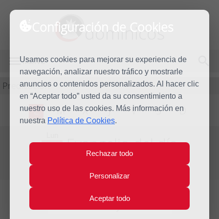
Configuración de Cookies
dominicos
Usamos cookies para mejorar su experiencia de
MENÚ
navegación, analizar nuestro tráfico y mostrarle
Predicación
anuncios o contenidos personalizados. Al hacer clic
en “Aceptar todo” usted da su consentimiento a
nuestro uso de las cookies. Más información en
L
M
X
J
V
S
D
nuestra
Política de Cookies
.
Lun
Evangelio del día
10
Rechazar todo
May
Sexta Semana de Pascua
2021
Personalizar
Aceptar todo
Lecturas del día y comentario