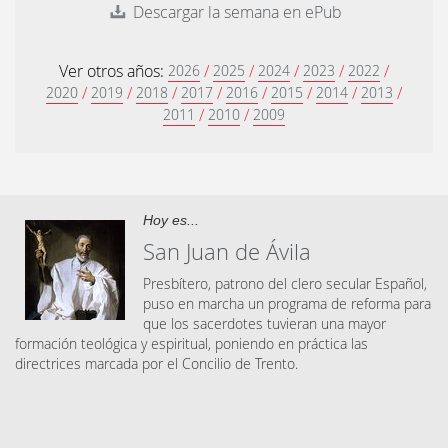
Descargar la semana en ePub
Ver otros años:
/
/
/
/
/
2026
2025
2024
2023
2022
/
/
/
/
/
/
/
/
2020
2019
2018
2017
2016
2015
2014
2013
/
/
2011
2010
2009
Hoy es...
San Juan de Ávila
Presbítero, patrono del clero secular Español,
puso en marcha un programa de reforma para
que los sacerdotes tuvieran una mayor
formación teológica y espiritual, poniendo en práctica las
directrices marcada por el Concilio de Trento.