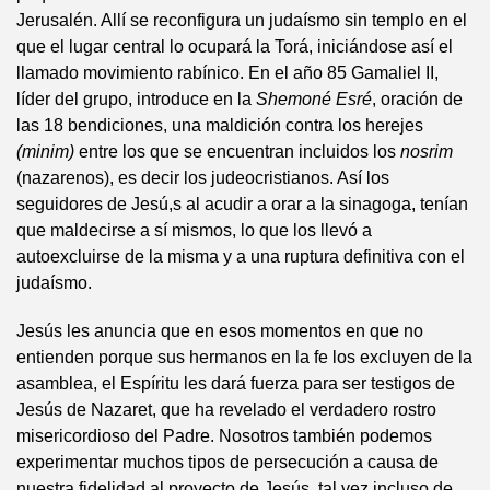
Jerusalén. Allí se reconfigura un judaísmo sin templo en el
que el lugar central lo ocupará la Torá, iniciándose así el
llamado movimiento rabínico. En el año 85 Gamaliel II,
líder del grupo, introduce en la
Shemoné Esré
, oración de
las 18 bendiciones, una maldición contra los herejes
(minim)
entre los que se encuentran incluidos los
nosrim
(nazarenos), es decir los judeocristianos. Así los
seguidores de Jesú,s al acudir a orar a la sinagoga, tenían
que maldecirse a sí mismos, lo que los llevó a
autoexcluirse de la misma y a una ruptura definitiva con el
judaísmo.
Jesús les anuncia que en esos momentos en que no
entienden porque sus hermanos en la fe los excluyen de la
asamblea, el Espíritu les dará fuerza para ser testigos de
Jesús de Nazaret, que ha revelado el verdadero rostro
misericordioso del Padre. Nosotros también podemos
experimentar muchos tipos de persecución a causa de
nuestra fidelidad al proyecto de Jesús, tal vez incluso de