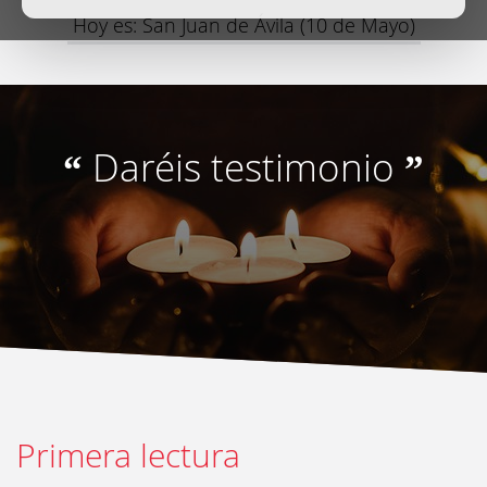
Hoy es: San Juan de Ávila (10 de Mayo)
Daréis testimonio
“
”
Primera lectura