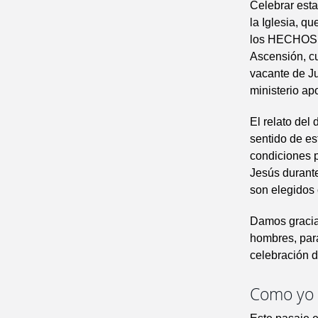
Celebrar esta
la Iglesia, q
los HECHOS de
Ascensión, c
vacante de Jud
ministerio ap
El relato del
sentido de est
condiciones p
Jesús durante
son elegidos 
Damos gracias
hombres, para
celebración de
Como yo