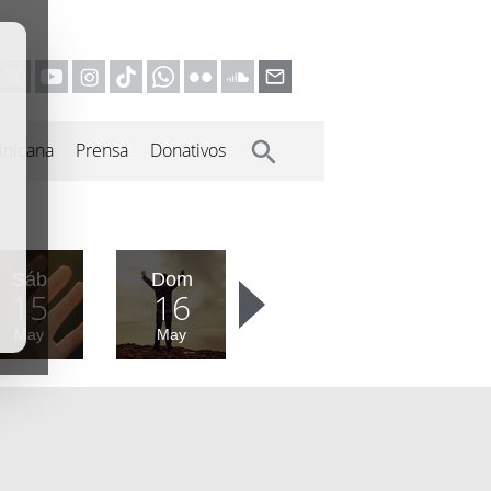
inicana
Prensa
Donativos
Sáb
Dom
15
16
May
May