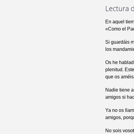
Lectura d
En aquel tiem
«Como el Pad
Si guardáis 
los mandamie
Os he hablado
plenitud. Es
que os améis
Nadie tiene a
amigos si ha
Ya no os llam
amigos, porqu
No sois vosot