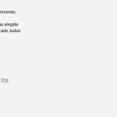
 rezando,
as elegido
icado Judas
 los