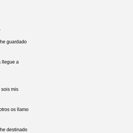
.
 he guardado
 llegue a
 sois mis
otros os llamo
 he destinado