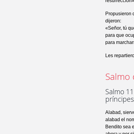
resurrección»
Propusieron 
dijeron:
«Señor, tú qu
para que ocup
para marchar
Les repartier
Salmo 
Salmo 112
príncipe
Alabad, sierv
alabad el no
Bendito sea e
ahora y por s