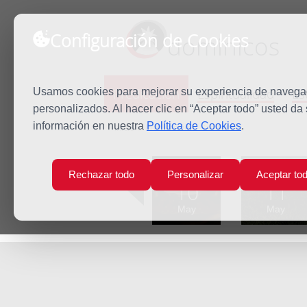
Configuración de Cookies
dominicos
Predicación
Espiritualidad
Es
Usamos cookies para mejorar su experiencia de navegaci
personalizados. Al hacer clic en “Aceptar todo” usted da
información en nuestra
Política de Cookies
.
Inicio
Predicación
San Matías
Lun
Mar
Rechazar todo
Personalizar
Aceptar to
10
11
May
May