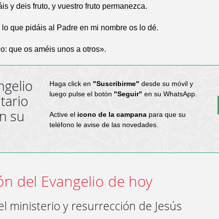
is y deis fruto, y vuestro fruto permanezca.
o que pidáis al Padre en mi nombre os lo dé.
o: que os améis unos a otros».
ngelio
Haga click en
"Suscribirme"
desde su móvil y
luego pulse el botón
"Seguir"
en su WhatsApp.
tario
en su
Active el
icono de la campana
para que su
teléfono le avise de las novedades.
ón del Evangelio de hoy
el ministerio y resurrección de Jesús