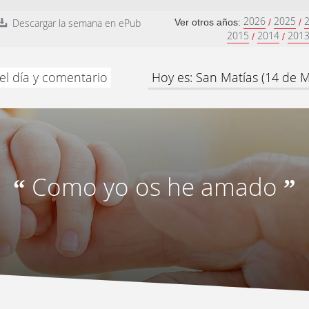
2026
2025
Descargar la semana en ePub
Ver otros años:
/
/
2015
2014
201
/
/
el día y comentario
Hoy es: San Matías (14 de 
Como yo os he amado
“
”