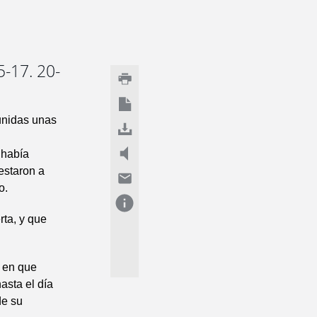
5-17. 20-
unidas unas
 había
restaron a
o.
rta, y que
o en que
asta el día
de su