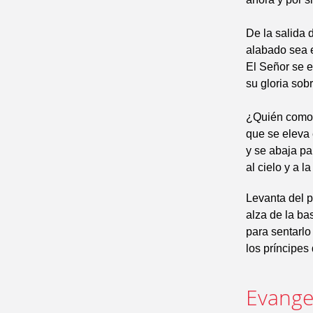
De la salida 
alabado sea 
El Señor se e
su gloria sobr
¿Quién como 
que se eleva 
y se abaja pa
al cielo y a la
Levanta del p
alza de la ba
para sentarlo
los príncipes
Evangel