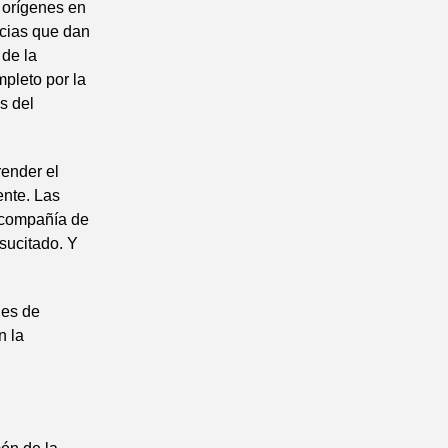
s orígenes en
icias que dan
 de la
pleto por la
s del
render el
ente. Las
n compañía de
esucitado. Y
nes de
n la