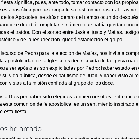
 fiesta significa, pues, ante todo, tomar contacto con los propio
ue es apostólica porque comparte su testimonio pascual. Las not
 los Apóstoles, se sitúan dentro del tiempo ocurrido después
uando se decidió completar el número que había quedado incom
as el traidor. Con el sorteo entre Jasé el justo y Matías, testigo
ostólico y de la resurrección, quedó establecido el grupo.
 discurso de Pedro para la elección de Matías, nos invita a comp
a apostolicidad de la Iglesia, es decir, la vida de la Iglesia naci
ara ser apóstoles son explicitadas por Pedro: haber estado e
 su vida pública, desde el bautismo de Juan, y haber visto al r
con vistas a la misión confiada al grupo de los doce.
 a Dios por haber sido elegidos también nosotros, entre millo
 esta comunión de fe apostólica, es un sentimiento inspirado e
 esta fiesta.
 os he amado