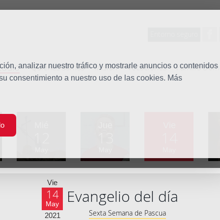
Entorno seguro
tudio
ón, analizar nuestro tráfico y mostrarle anuncios o contenidos
Quiénes somos
Misión
Vocaciones
Familia Dom
 su consentimiento a nuestro uso de las cookies. Más
Mié
Jue
Vie
do
12
13
14
May
May
May
Vie
Evangelio del día
14
May
Sexta Semana de Pascua
2021