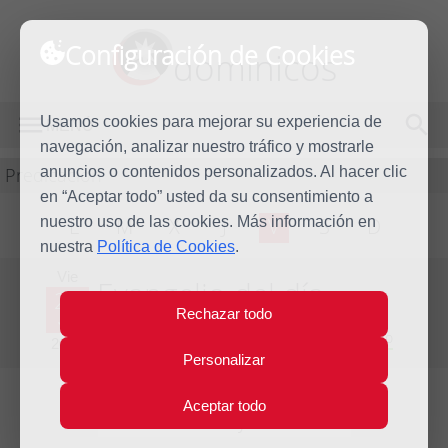
Configuración de Cookies
dominicos
Usamos cookies para mejorar su experiencia de
MENÚ
navegación, analizar nuestro tráfico y mostrarle
Predicación
anuncios o contenidos personalizados. Al hacer clic
en “Aceptar todo” usted da su consentimiento a
nuestro uso de las cookies. Más información en
L
M
X
J
V
S
D
nuestra
Política de Cookies
.
Vie
Evangelio del día
29
Rechazar todo
Jul
Decimoséptima semana del Tiempo Ordinario
2022
Personalizar
Aceptar todo
Lecturas del día y comentario