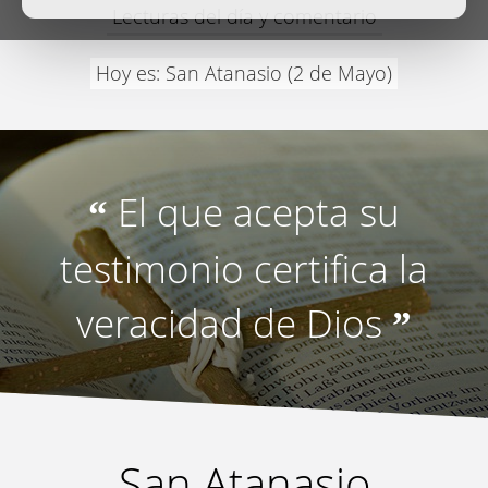
Lecturas del día y comentario
Hoy es: San Atanasio (2 de Mayo)
El que acepta su
“
testimonio certifica la
veracidad de Dios
”
San Atanasio