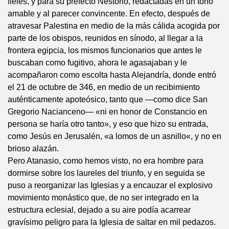
fieles, y para su prefecto Nestorio, redactadas en un tono
amable y al parecer convincente. En efecto, después de
atravesar Palestina en medio de la más cálida acogida por
parte de los obispos, reunidos en sínodo, al llegar a la
frontera egipcia, los mismos funcionarios que antes le
buscaban como fugitivo, ahora le agasajaban y le
acompañaron como escolta hasta Alejandría, donde entró
el 21 de octubre de 346, en medio de un recibimiento
auténticamente apoteósico, tanto que —como dice San
Gregorio Nacianceno— «ni en honor de Constancio en
persona se haría otro tanto», y eso que hizo su entrada,
como Jesús en Jerusalén, «a lomos de un asnillo«, y no en
brioso alazán.
Pero Atanasio, como hemos visto, no era hombre para
dormirse sobre los laureles del triunfo, y en seguida se
puso a reorganizar las Iglesias y a encauzar el explosivo
movimiento monástico que, de no ser integrado en la
estructura eclesial, dejado a su aire podía acarrear
gravísimo peligro para la Iglesia de saltar en mil pedazos.