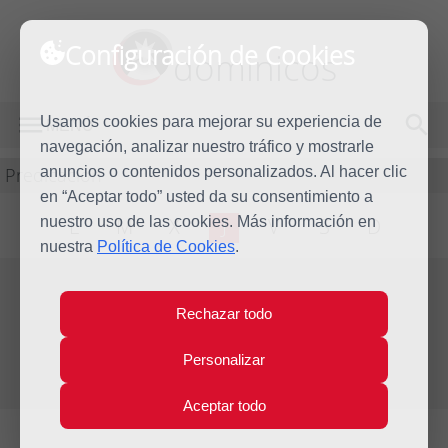
Configuración de Cookies
dominicos
Usamos cookies para mejorar su experiencia de
MENÚ
navegación, analizar nuestro tráfico y mostrarle
Predicación
anuncios o contenidos personalizados. Al hacer clic
en “Aceptar todo” usted da su consentimiento a
nuestro uso de las cookies. Más información en
L
M
X
J
V
S
D
nuestra
Política de Cookies
.
Evangelio del día
Rechazar todo
Jue
2
Personalizar
May
Segunda Semana de Pascua
2019
Aceptar todo