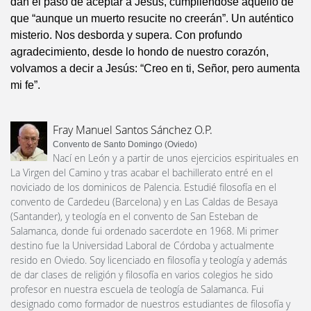
dan el paso de aceptar a Jesús, cumpliéndose aquello de
que “aunque un muerto resucite no creerán”. Un auténtico
misterio. Nos desborda y supera. Con profundo
agradecimiento, desde lo hondo de nuestro corazón,
volvamos a decir a Jesús: “Creo en ti, Señor, pero aumenta
mi fe”.
Fray Manuel Santos Sánchez O.P.
Convento de Santo Domingo (Oviedo)
Nací en León y a partir de unos ejercicios espirituales en
La Virgen del Camino y tras acabar el bachillerato entré en el
noviciado de los dominicos de Palencia. Estudié filosofía en el
convento de Cardedeu (Barcelona) y en Las Caldas de Besaya
(Santander), y teología en el convento de San Esteban de
Salamanca, donde fui ordenado sacerdote en 1968. Mi primer
destino fue la Universidad Laboral de Córdoba y actualmente
resido en Oviedo. Soy licenciado en filosofía y teología y además
de dar clases de religión y filosofía en varios colegios he sido
profesor en nuestra escuela de teología de Salamanca. Fui
designado como formador de nuestros estudiantes de filosofía y