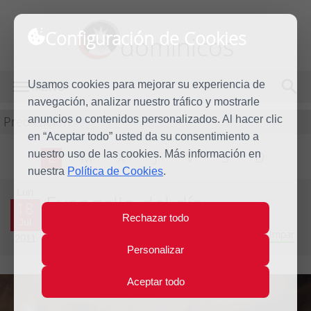
Configuración de Cookies
dominicos
Usamos cookies para mejorar su experiencia de
MENÚ
navegación, analizar nuestro tráfico y mostrarle
Predicación
anuncios o contenidos personalizados. Al hacer clic
en “Aceptar todo” usted da su consentimiento a
nuestro uso de las cookies. Más información en
L
M
X
J
V
S
D
nuestra
Política de Cookies
.
Lun
Evangelio del día
18
Rechazar todo
Jul
Decimosexta Semana del Tiempo Ordinario - Año Impar
2011
Personalizar
Aceptar todo