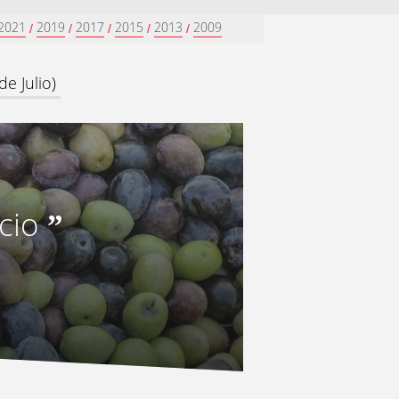
2021
2019
2017
2015
2013
2009
/
/
/
/
/
e Julio)
cio
”