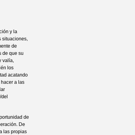
ión y la
s situaciones,
mente de
s de que su
 valía,
ién los
rtad acatando
 hacer a las
dar
/del
oportunidad de
beración. De
a las propias