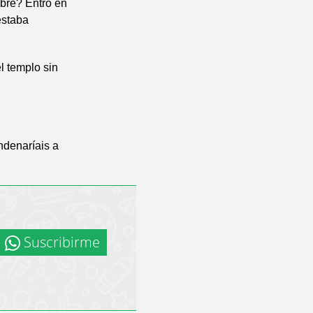
mbre? Entró en
estaba
l templo sin
ondenaríais a
Suscribirme