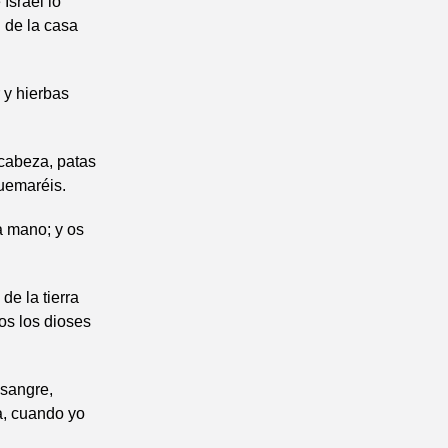
Israel lo
l de la casa
 y hierbas
 cabeza, patas
quemaréis.
la mano; y os
de la tierra
os los dioses
 sangre,
a, cuando yo