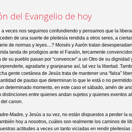
ón del Evangelio de hoy
 a veces nos seguimos confundiendo y pensamos que la liberac
ceden de una suerte de pleitesía rendida a otros seres, a cierta
serie de normas y leyes…? Moisés y Aarón tratan desesperada
rida tanda de prodigios ante el Faraón, tercamente convencido
la de su pueblo pasan por “convencer” a un Otro de su dignidad y
rprenderle, agradarle y granjearse así, tal vez la libertad. Tamb
cha gente coetánea de Jesús trata de mantener una “falsa” libe
ntidad de pautas que determinan lo que le está o no permitido
un determinado momento, en este caso el sábado, amén de an
 distinciones entre quienes andan sujetos y quienes exentos al
 del canon.
dre-Madre, y Jesús a su vez, no están dispuestos a perder la 
también hoy a nosotros, cuáles son realmente los caminos de li
uestras actitudes a veces un tanto viciadas en rendir pleitesías 