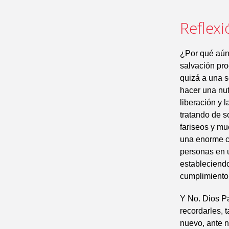
Reflexi
¿Por qué aún
salvación pro
quizá a una 
hacer una nut
liberación y 
tratando de so
fariseos y mu
una enorme ca
personas en 
estableciendo
cumplimiento
Y No. Dios Pa
recordarles, 
nuevo, ante n