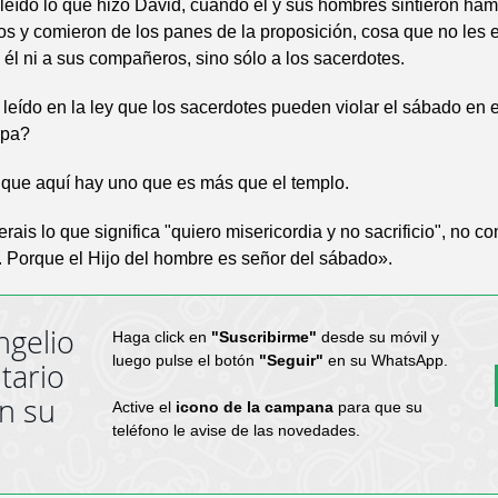
eído lo que hizo David, cuando él y sus hombres sintieron ha
os y comieron de los panes de la proposición, cosa que no les 
a él ni a sus compañeros, sino sólo a los sacerdotes.
leído en la ley que los sacerdotes pueden violar el sábado en e
lpa?
 que aquí hay uno que es más que el templo.
rais lo que significa "quiero misericordia y no sacrificio", no c
. Porque el Hijo del hombre es señor del sábado».
ngelio
Haga click en
"Suscribirme"
desde su móvil y
luego pulse el botón
"Seguir"
en su WhatsApp.
tario
en su
Active el
icono de la campana
para que su
teléfono le avise de las novedades.