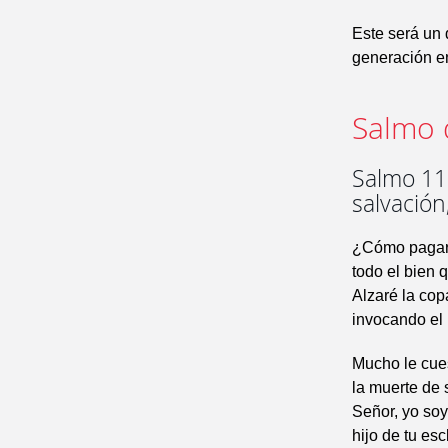
Este será un 
generación en
Salmo 
Salmo 115
salvació
¿Cómo pagar
todo el bien
Alzaré la cop
invocando el 
Mucho le cue
la muerte de s
Señor, yo soy 
hijo de tu esc