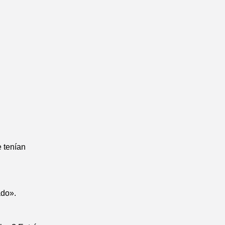
 tenían
ado».