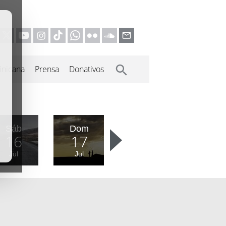
inicana
Prensa
Donativos
Sáb
Dom
16
17
Jul
Jul