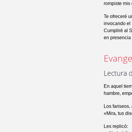
rompiste mis 
Te ofreceré u
invocando el
Cumpliré al 
en presencia 
Evangel
Lectura 
En aquel tiem
hambre, empe
Los fariseos, a
«Mira, tus di
Les replicó: