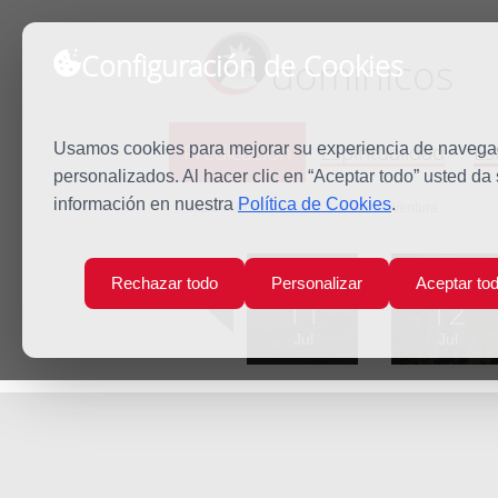
Configuración de Cookies
dominicos
Predicación
Espiritualidad
Es
Usamos cookies para mejorar su experiencia de navegaci
personalizados. Al hacer clic en “Aceptar todo” usted da
información en nuestra
Política de Cookies
.
Inicio
Predicación
San Buenaventura
Lun
Mar
Rechazar todo
Personalizar
Aceptar to
11
12
Jul
Jul