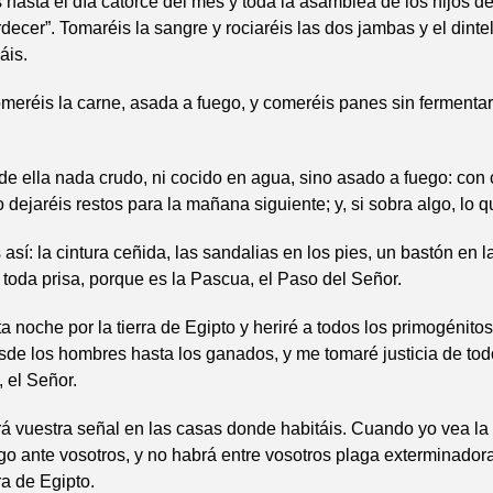
 hasta el día catorce del mes y toda la asamblea de los hijos de 
rdecer”. Tomaréis la sangre y rociaréis las dos jambas y el dinte
áis.
eréis la carne, asada a fuego, y comeréis panes sin fermentar
e ella nada crudo, ni cocido en agua, sino asado a fuego: con
o dejaréis restos para la mañana siguiente; y, si sobra algo, lo 
 así: la cintura ceñida, las sandalias en los pies, un bastón en 
 toda prisa, porque es la Pascua, el Paso del Señor.
 noche por la tierra de Egipto y heriré a todos los primogénitos 
sde los hombres hasta los ganados, y me tomaré justicia de tod
, el Señor.
á vuestra señal en las casas donde habitáis. Cuando yo vea la
go ante vosotros, y no habrá entre vosotros plaga exterminador
rra de Egipto.