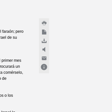
 faraón; pero
rael de su
l primer mes
procurará un
ra comérselo,
o de
os o los