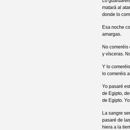
Lo guardaréis
matará al ata
donde lo com
Esa noche com
amargas.
No comeréis d
y vísceras. N
Y lo comeréis
lo comeréis a
Yo pasaré esta
de Egipto, de
de Egipto. Yo
La sangre ser
pasaré de lar
hiera a la tie