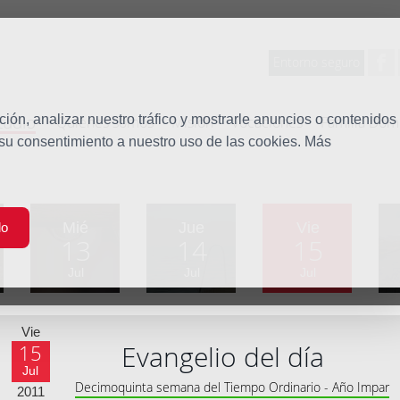
Entorno seguro
tudio
ón, analizar nuestro tráfico y mostrarle anuncios o contenidos
Quiénes somos
Misión
Vocaciones
Familia Dom
 su consentimiento a nuestro uso de las cookies. Más
Mié
Jue
Vie
do
13
14
15
Jul
Jul
Jul
Vie
Evangelio del día
15
Jul
Decimoquinta semana del Tiempo Ordinario - Año Impar
2011