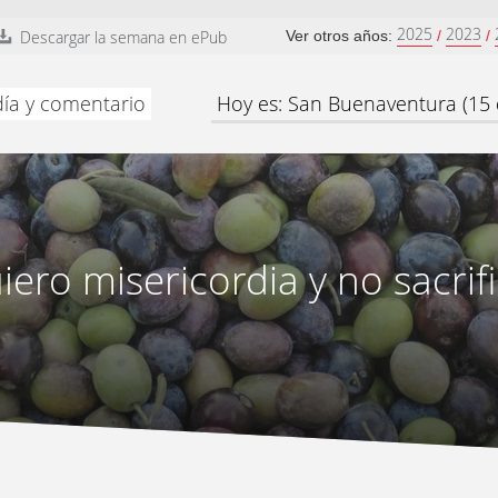
2025
2023
Descargar la semana en ePub
Ver otros años:
/
/
día y comentario
Hoy es: San Buenaventura (15 d
iero misericordia y no sacrifi