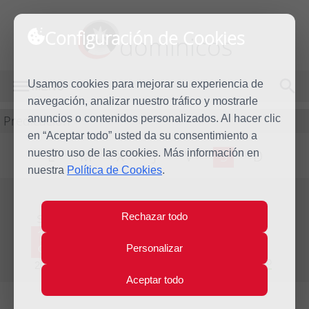
Configuración de Cookies
dominicos
Usamos cookies para mejorar su experiencia de
MENÚ
navegación, analizar nuestro tráfico y mostrarle
Predicación
anuncios o contenidos personalizados. Al hacer clic
en “Aceptar todo” usted da su consentimiento a
nuestro uso de las cookies. Más información en
L
M
X
J
V
S
D
nuestra
Política de Cookies
.
Evangelio del día
Rechazar todo
Sáb
18
Personalizar
Oct
Vigésimo octava semana del Tiempo Ordinario
2014
Aceptar todo