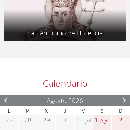
San Antonino de Florencia
Calendario
Agosto 2026
L
M
X
J
V
S
D
27
28
29
30
31
1
2
Jul
Ago