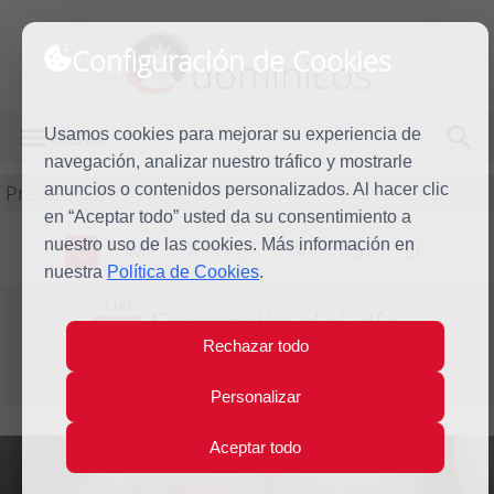
Configuración de Cookies
dominicos
Usamos cookies para mejorar su experiencia de
MENÚ
navegación, analizar nuestro tráfico y mostrarle
Predicación
anuncios o contenidos personalizados. Al hacer clic
en “Aceptar todo” usted da su consentimiento a
nuestro uso de las cookies. Más información en
L
M
X
J
V
S
D
nuestra
Política de Cookies
.
Lun
Evangelio del día
15
Rechazar todo
Dic
Tercera semana de Adviento
2025
Personalizar
Aceptar todo