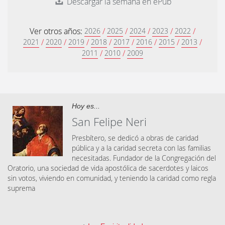
Descargar la semana en ePub
Ver otros años:
/
/
/
/
/
2026
2025
2024
2023
2022
/
/
/
/
/
/
/
/
2021
2020
2019
2018
2017
2016
2015
2013
/
/
2011
2010
2009
Hoy es...
San Felipe Neri
Presbítero, se dedicó a obras de caridad
pública y a la caridad secreta con las familias
necesitadas. Fundador de la Congregación del
Oratorio, una sociedad de vida apostólica de sacerdotes y laicos
sin votos, viviendo en comunidad, y teniendo la caridad como regla
suprema