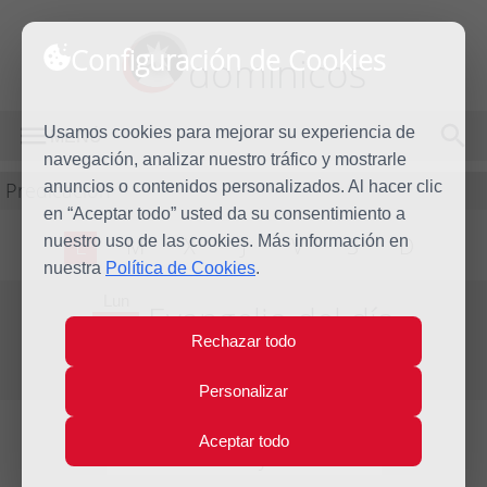
Configuración de Cookies
dominicos
Usamos cookies para mejorar su experiencia de
MENÚ
navegación, analizar nuestro tráfico y mostrarle
Predicación
anuncios o contenidos personalizados. Al hacer clic
en “Aceptar todo” usted da su consentimiento a
nuestro uso de las cookies. Más información en
L
M
X
J
V
S
D
nuestra
Política de Cookies
.
Lun
Evangelio del día
26
Rechazar todo
May
Sexta Semana de Pascua
2014
Personalizar
Aceptar todo
Lecturas del día y comentario