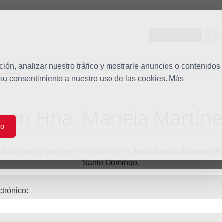
Entorno seguro
tudio
ón, analizar nuestro tráfico y mostrarle anuncios o contenidos
Quiénes somos
Misión
Vocaciones
Familia Dom
 su consentimiento a nuestro uso de las cookies. Más
con Hna. Mariela Martín
do
rmulario puede ponerse en contacto con
Hna. Mariela Martínez 
Santo Domingo.
ctrónico: