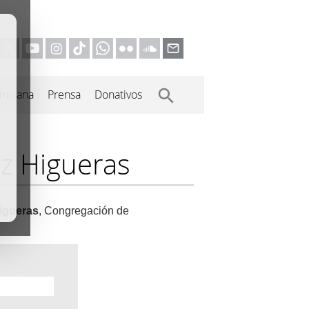
inicana
Prensa
Donativos
ez Higueras
Higueras
, Congregación de