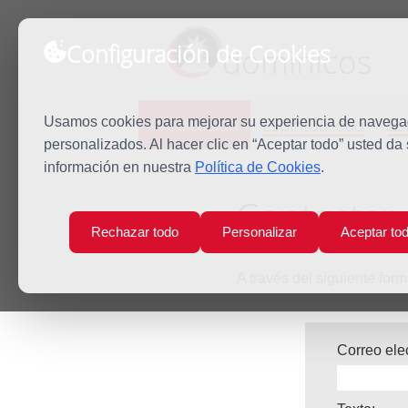
Configuración de Cookies
dominicos
Predicación
Espiritualidad
Es
Usamos cookies para mejorar su experiencia de navegaci
personalizados. Al hacer clic en “Aceptar todo” usted da
información en nuestra
Política de Cookies
.
Inicio
Predicación
Contactar
Contactar 
Rechazar todo
Personalizar
Aceptar to
A través del siguiente fo
Correo ele