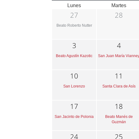
Lunes
Martes
27
28
Beato Roberto Nutter
3
4
Beato Agustín Kazotic
San Juan María Vianne
10
11
San Lorenzo
Santa Clara de Asís
17
18
San Jacinto de Polonia
Beato Manés de
Guzmán
24
25