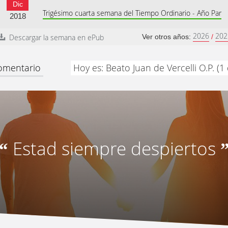
Dic
Trigésimo cuarta semana del Tiempo Ordinario - Año Par
2018
2026
202
Descargar la semana en ePub
Ver otros años:
/
comentario
Hoy es: Beato Juan de Vercelli O.P. (
Estad siempre despiertos
“