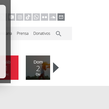
inicana
Prensa
Donativos
Sáb
Dom
1
2
Dic
Dic