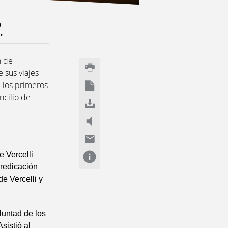
.
n de
 sus viajes
e los primeros
ncilio de
e Vercelli
predicación
e Vercelli y
luntad de los
sistió al