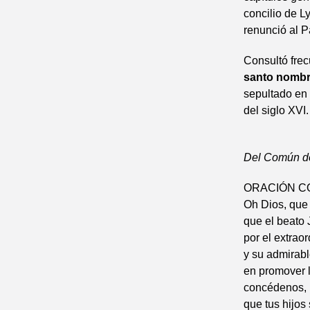
concilio de L
renunció al P
Consultó fre
santo nombr
sepultado en 
del siglo XVI
Del Común de 
ORACIÓN C
Oh Dios, que 
que el beato 
por el extraor
y su admirabl
en promover 
concédenos, p
que tus hijo