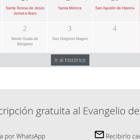
Santa Teresa de Jesús
Santa Mónica
San Agustín de Hipona
Jornet e Ibars
2
3
4
Beato Guala de
San Gregorio Magno
Bérgamo
Ir al histórico
ripción gratuita al Evangelio de
día por WhatsApp
Recibirlo c