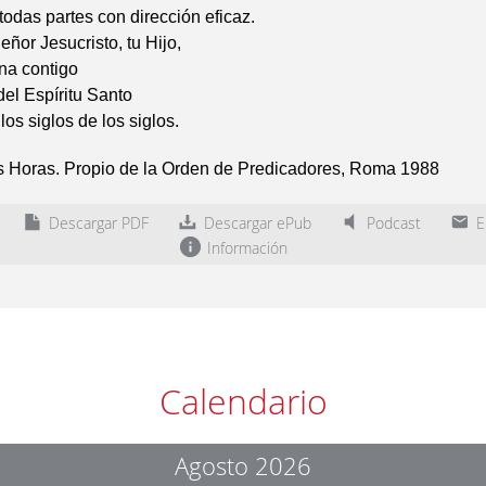
todas partes con dirección eficaz.
eñor Jesucristo, tu Hijo,
ina contigo
del Espíritu Santo
los siglos de los siglos.
as Horas. Propio de la Orden de Predicadores, Roma 1988
Descargar PDF
Descargar ePub
Podcast
En
Información
Calendario
Agosto 2026