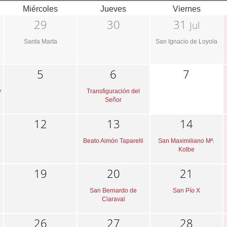
Miércoles
Jueves
Viernes
29
30
31
Jul
Santa Marta
San Ignacio de Loyola
5
6
7
y
Transfiguración del
Señor
12
13
14
Beato Aimón Taparelli
San Maximiliano Mª.
Kolbe
19
20
21
San Bernardo de
San Pío X
Claraval
26
27
28