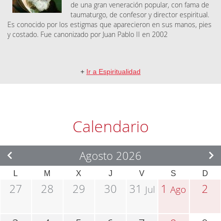
de una gran veneración popular, con fama de
taumaturgo, de confesor y director espiritual.
Es conocido por los estigmas que aparecieron en sus manos, pies
y costado. Fue canonizado por Juan Pablo II en 2002
+
Ir a Espiritualidad
Calendario
Agosto 2026
L
M
X
J
V
S
D
27
28
29
30
31
1
2
Jul
Ago