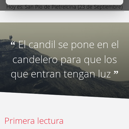
Hoy es: San Pío de Pietrelcina (23 de Septiembre)
El candil se pone en el
“
candelero para que los
que entran tengan luz
”
Primera lectura