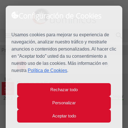
Configuración de Cookies
dominicos
Usamos cookies para mejorar su experiencia de
MENÚ
navegación, analizar nuestro tráfico y mostrarle
Predicación
anuncios o contenidos personalizados. Al hacer clic
en “Aceptar todo” usted da su consentimiento a
nuestro uso de las cookies. Más información en
L
M
X
J
V
S
D
nuestra
Política de Cookies
.
Lun
Evangelio del día
23
Rechazar todo
Sep
Vigésimo quinta Semana del Tiempo Ordinario - Año Impar
2013
Personalizar
Aceptar todo
Lecturas del día y comentario