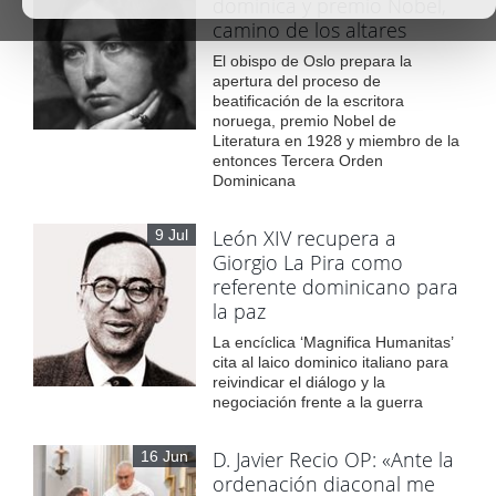
dominica y premio Nobel,
camino de los altares
El obispo de Oslo prepara la
apertura del proceso de
beatificación de la escritora
noruega, premio Nobel de
Literatura en 1928 y miembro de la
entonces Tercera Orden
Dominicana
León XIV recupera a
9 Jul
Giorgio La Pira como
referente dominicano para
la paz
La encíclica ‘Magnifica Humanitas’
cita al laico dominico italiano para
reivindicar el diálogo y la
negociación frente a la guerra
D. Javier Recio OP: «Ante la
16 Jun
ordenación diaconal me