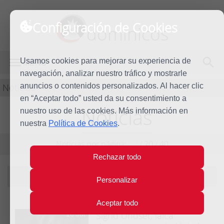
Configuración de Cookies
dominicos
Usamos cookies para mejorar su experiencia de
MENÚ
navegación, analizar nuestro tráfico y mostrarle
Noticias
anuncios o contenidos personalizados. Al hacer clic
en “Aceptar todo” usted da su consentimiento a
Noticias
nuestro uso de las cookies. Más información en
nuestra
Política de Cookies
.
Noticias por página:
10
/
20
/
40
Rechazar todo
Filtrando por tema:
Laicos
|
ver todas
Personalizar
Aceptar todo
Sigrid Undset, laica
10 Jul