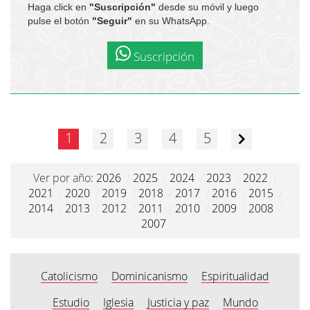
Haga click en
"Suscripción"
desde su móvil y luego
pulse el botón
"Seguir"
en su WhatsApp.
Suscripción
1
2
3
4
5
Ver por año:
2026
/
2025
/
2024
/
2023
/
2022
/
2021
/
2020
/
2019
/
2018
/
2017
/
2016
/
2015
/
2014
/
2013
/
2012
/
2011
/
2010
/
2009
/
2008
/
2007
Catolicismo
Dominicanismo
Espiritualidad
Estudio
Iglesia
Justicia y paz
Mundo