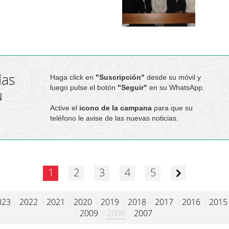
las
Haga click en
"Suscripción"
desde su móvil y
luego pulse el botón
"Seguir"
en su WhatsApp.
u
Active el
icono de la campana
para que su
teléfono le avise de las nuevas noticias.
1
2
3
4
5
023
/
2022
/
2021
/
2020
/
2019
/
2018
/
2017
/
2016
/
2015
/
2009
/
2008
/
2007