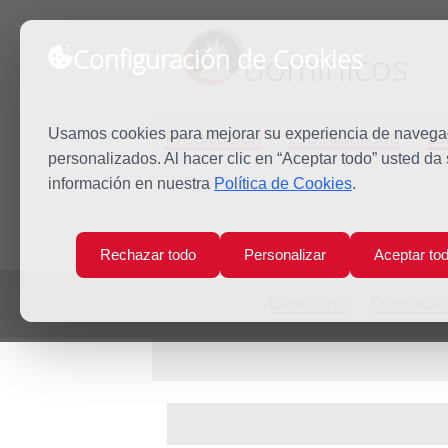
Configuración de Cookies
dominicos
Predicación
Espiritualidad
Es
Usamos cookies para mejorar su experiencia de navegaci
personalizados. Al hacer clic en “Aceptar todo” usted da
información en nuestra
Política de Cookies
.
Inicio
Noticias
Rechazar todo
Personalizar
Aceptar to
Catolicismo
Dominican