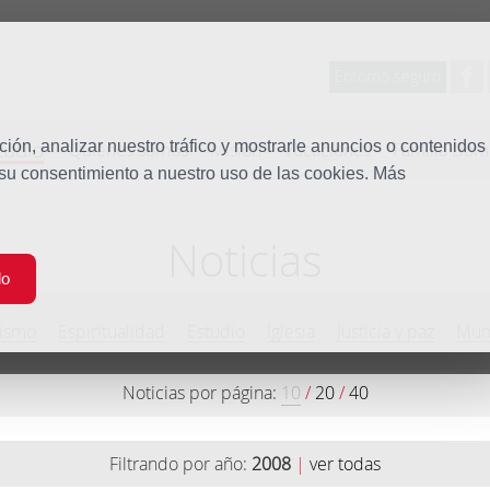
Entorno seguro
tudio
ón, analizar nuestro tráfico y mostrarle anuncios o contenidos
Quiénes somos
Misión
Vocaciones
Familia Dom
 su consentimiento a nuestro uso de las cookies. Más
Noticias
do
ismo
Espiritualidad
Estudio
Iglesia
Justicia y paz
Mun
Noticias por página:
10
/
20
/
40
Filtrando por año:
2008
|
ver todas