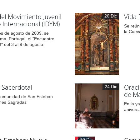
el Movimiento Juvenil
Vida 
26 Dic
Internacional (IDYM)
Se reún
la Cuev
es de agosto de 2009, se
ima, Portugal, el "Encuentro
" del 3 al 9 de agosto.
 Sacerdotal
Oraci
24 Dic
de M
comunidad de San Esteban
enes Sagradas
En la ya
anivers
10 Dic