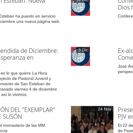
an Esteban: Nueva
Conve
Dios 
 Esteban ha puesto en servicio
Confere
diciembre una nueva página web.
cendida de Diciembre:
Ex-al
3 Dic
Esperanza en
Conve
José Án
perspect
 es lo que quiere La Hora
oyecto de Pastoral Juvenil y
convento de San Esteban de
pasado viernes 4 de diciembre
s así lo vivimos.
IÓN DEL "EXEMPLAR"
Prese
24 Nov
E SUSÓN
PJV e
el monasterio de las MM.
El 22 d
rcia
de Past