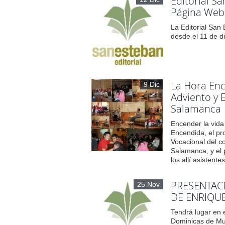
Editorial S
Página Web
La Editorial San
desde el 11 de 
La Hora En
9 Dic
Adviento y 
Salamanca
Encender la vida
Encendida, el pr
Vocacional del 
Salamanca, y el 
los allí asistente
PRESENTAC
25 Nov
DE ENRIQU
Tendrá lugar en 
Dominicas de Mu