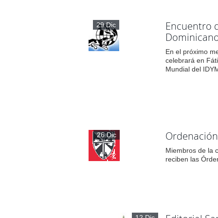
Encuentro d
29 Dic
Dominicano 
En el próximo m
celebrará en Fát
Mundial del IDYM
Ordenación
26 Dic
Miembros de la 
reciben las Órd
12 Dic