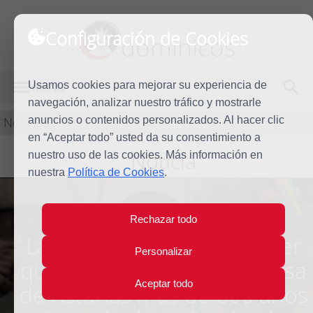
Configuración de Cookies
dominicos
Usamos cookies para mejorar su experiencia de
MENÚ
navegación, analizar nuestro tráfico y mostrarle
Noticias
anuncios o contenidos personalizados. Al hacer clic
en “Aceptar todo” usted da su consentimiento a
Noticia
nuestro uso de las cookies. Más información en
nuestra
Política de Cookies
.
Rechazar todo
La obra de S. Vicente Ferrer
Personalizar
que podría ganar el Princesa
Aceptar todo
de Asturias más de 600 años