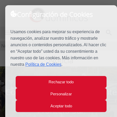
Configuración de Cookies
dominicos
Usamos cookies para mejorar su experiencia de
MENÚ
navegación, analizar nuestro tráfico y mostrarle
Noticias
anuncios o contenidos personalizados. Al hacer clic
en “Aceptar todo” usted da su consentimiento a
Noticia
nuestro uso de las cookies. Más información en
nuestra
Política de Cookies
.
Rechazar todo
Comunicado de CONFER ante
Personalizar
la actual situación en la
Aceptar todo
Frontera Sur