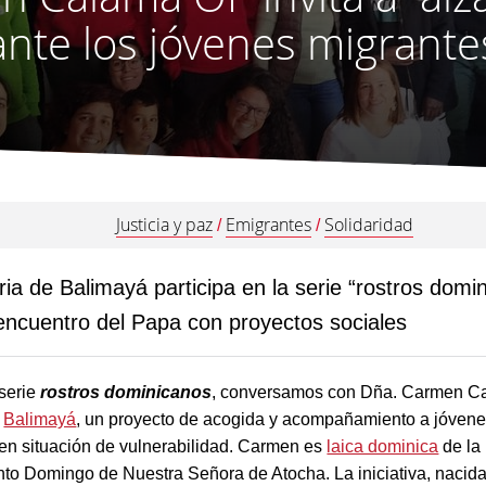
ante los jóvenes migrante
Justicia y paz
Emigrantes
Solidaridad
/
/
ria de Balimayá participa en la serie “rostros domi
encuentro del Papa con proyectos sociales
 serie
rostros dominicanos
, conversamos con Dña. Carmen Ca
e
Balimayá
, un proyecto de acogida y acompañamiento a jóvene
 en situación de vulnerabilidad. Carmen es
laica dominica
de la
nto Domingo de Nuestra Señora de Atocha. La iniciativa, nacida