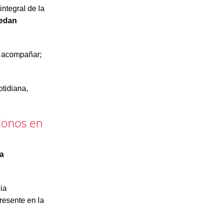
ntegral de la
uedan
o acompañar;
otidiana,
donos en
sa
ia
resente en la