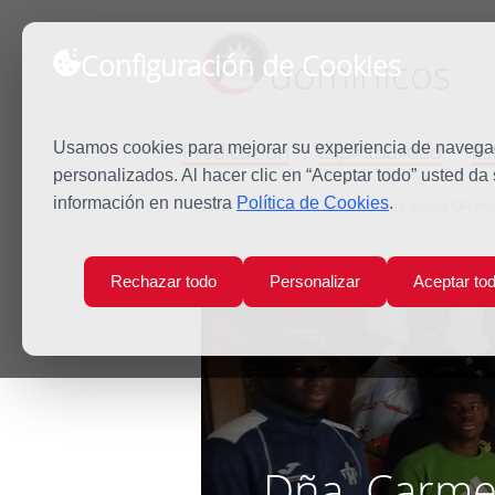
Configuración de Cookies
dominicos
Predicación
Espiritualidad
Es
Usamos cookies para mejorar su experiencia de navegaci
personalizados. Al hacer clic en “Aceptar todo” usted da
información en nuestra
Política de Cookies
.
Inicio
Noticias
Dña. Carmen Calama OP invita
Rechazar todo
Personalizar
Aceptar to
Dña. Carmen