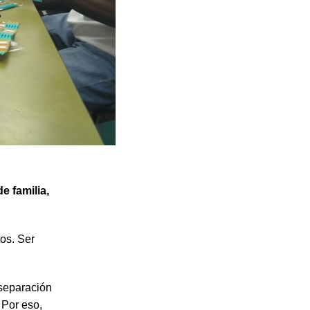
e familia,
tos. Ser
 separación
 Por eso,