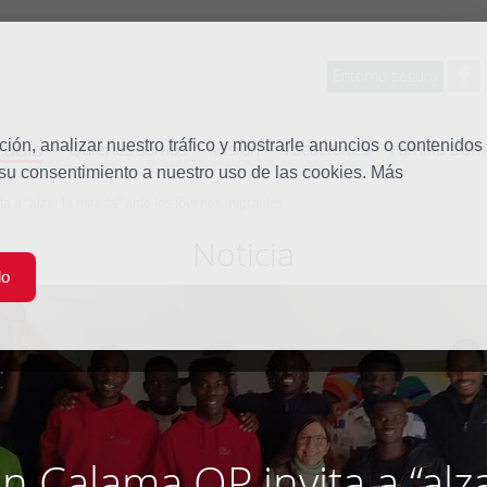
Entorno seguro
tudio
ón, analizar nuestro tráfico y mostrarle anuncios o contenidos
Quiénes somos
Misión
Vocaciones
Familia Dom
 su consentimiento a nuestro uso de las cookies. Más
 a “alzar la mirada” ante los jóvenes migrantes
Noticia
do
 Calama OP invita a “alza