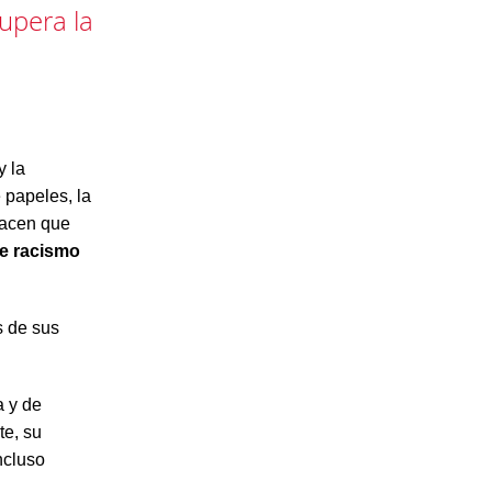
cupera la
y la
 papeles, la
hacen que
de racismo
s de sus
a y de
te, su
ncluso