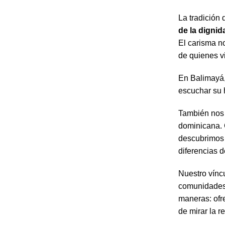
La tradición
de la digni
El carisma n
de quienes v
En Balimayá,
escuchar su h
También nos
dominicana. 
descubrimos 
diferencias d
Nuestro vínc
comunidades
maneras: ofr
de mirar la r