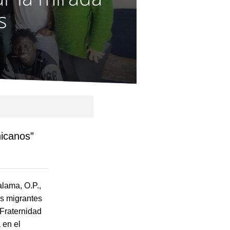
s
nicanos”
lama, O.P.,
s migrantes
 Fraternidad
 en el