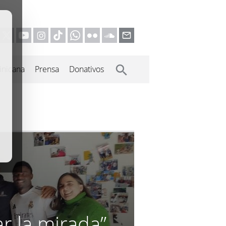
inicana
Prensa
Donativos
r la mirada”