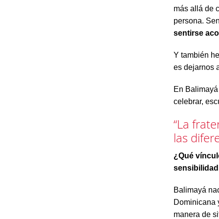
más allá de 
persona. Sen
sentirse ac
Y también he
es dejarnos 
En Balimay
celebrar, es
“La frat
las difer
¿Qué víncul
sensibilidad
Balimayá nac
Dominicana y
manera de sit