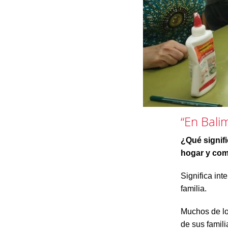
“En Bali
¿Qué signif
hogar y co
Significa int
familia.
Muchos de lo
de sus famili