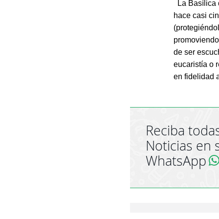
La Basílica 
hace casi ci
(protegiéndo
promoviend
de ser escuch
eucaristía o 
en fidelidad 
Reciba todas
Noticias en 
WhatsApp