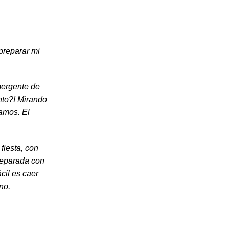
 preparar mi
mergente de
ento?! Mirando
amos. El
fiesta, con
preparada con
cil es caer
no.