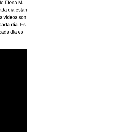
 de Elena M.
ada día están
os vídeos son
cada día
. Es
cada día es