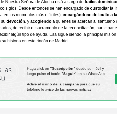
de Nuestra Señora de Atocha está a cargo de
frailes dominico
nco siglos. Desde entonces se han encargado de
custodiar la 
la en los momentos más difíciles),
encargándose del culto a l
o su
devoción
, y
acogiendo
a quienes se acercan al santuario 
ados, de recibir el sacramento de la reconciliación, participar e
recibir algún tipo de ayuda. Esa sigue siendo la principal misión 
a su historia en este rincón de Madrid.
 las
Haga click en
"Suscripción"
desde su móvil y
luego pulse el botón
"Seguir"
en su WhatsApp.
su
Active el
icono de la campana
para que su
teléfono le avise de las nuevas noticias.