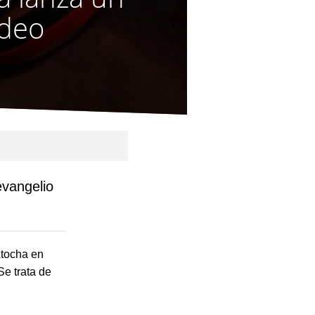
ídeo
evangelio
Atocha en
Se trata de