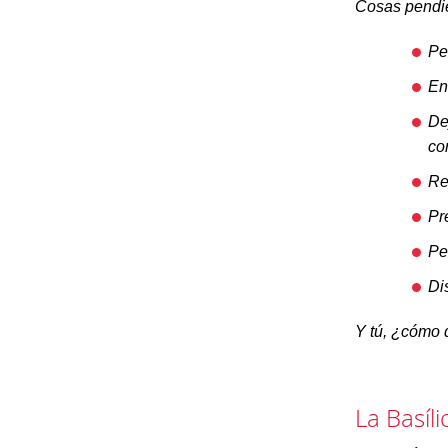
Cosas pendi
Pe
En
De
co
Re
Pr
Pe
Di
Y tú, ¿cómo q
La Basíl