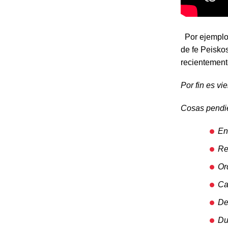
Por ejemplo, 
de fe Peisko
recientemente
Por fin es v
Cosas pendi
En
Re
Or
Ca
De
Du