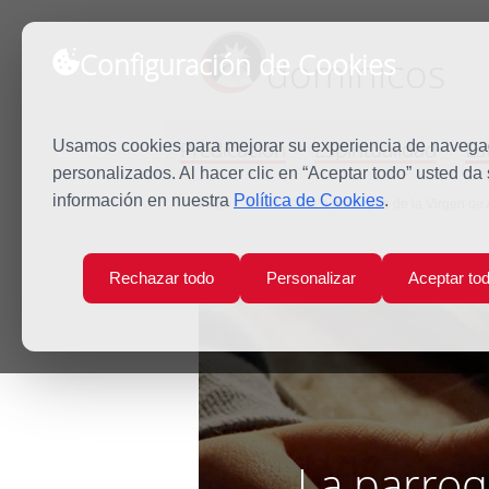
Configuración de Cookies
dominicos
Predicación
Espiritualidad
Es
Usamos cookies para mejorar su experiencia de navegaci
personalizados. Al hacer clic en “Aceptar todo” usted da
información en nuestra
Política de Cookies
.
Inicio
Noticias
La parroquia de la Virgen de
Rechazar todo
Personalizar
Aceptar to
La parroq