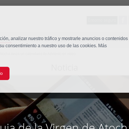
Entorno seguro
tudio
ón, analizar nuestro tráfico y mostrarle anuncios o contenidos
Quiénes somos
Misión
Vocaciones
Familia Dom
 su consentimiento a nuestro uso de las cookies. Más
 Atocha lanza un calendario de Adviento en vídeo
Noticia
do
uia de la Virgen de Atoch