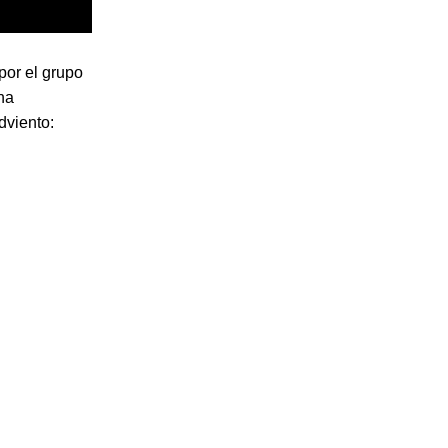
por el grupo
ha
dviento: