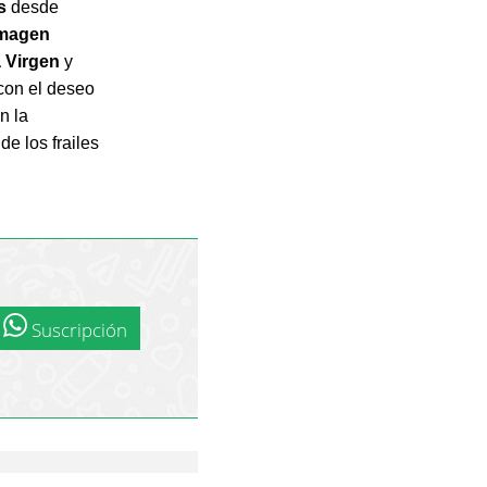
s
desde
imagen
a Virgen
y
con el deseo
n la
de los frailes
Suscripción