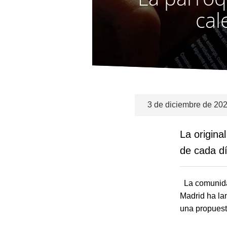
cal
3 de diciembre de 20
La origina
de cada d
La comunidad
Madrid ha l
una propuest