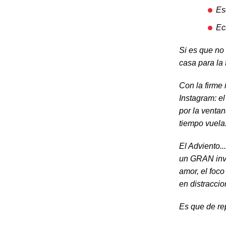
Es
Ec
Si es que no 
casa para la
Con la firme
Instagram: el
por la venta
tiempo vuela
El Adviento.
un GRAN invi
amor, el foco
en distraccio
Es que de re