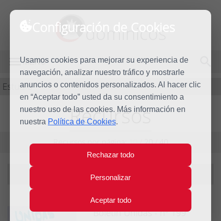
Configuración de Cookies
dominicos
Usamos cookies para mejorar su experiencia de
MENÚ
navegación, analizar nuestro tráfico y mostrarle
Estudio
anuncios o contenidos personalizados. Al hacer clic
en “Aceptar todo” usted da su consentimiento a
Recursos
nuestro uso de las cookies. Más información en
nuestra
Política de Cookies
.
Recursos por página:
10
/
20
/
40
Rechazar todo
Filtrando por tema:
monjas
|
ver todos
Personalizar
Aceptar todo
Boletín Unidas - nº 199