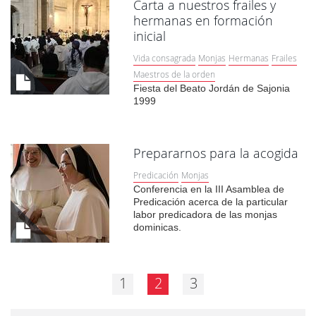
Carta a nuestros frailes y
hermanas en formación
inicial
Vida consagrada
Monjas
Hermanas
Frailes
Maestros de la orden
Fiesta del Beato Jordán de Sajonia
1999
Prepararnos para la acogida
Predicación
Monjas
Conferencia en la III Asamblea de
Predicación acerca de la particular
labor predicadora de las monjas
dominicas.
1
2
3