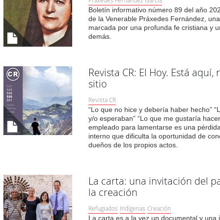
Práxedes Fernández García
Boletín informativo número 89 del año 20
de la Venerable Práxedes Fernández, una 
marcada por una profunda fe cristiana y u
demás.
Revista CR: El Hoy. Está aquí
sitio
Revista CR
“Lo que no hice y debería haber hecho” “
y/o esperaban” “Lo que me gustaría hace
empleado para lamentarse es una pérdida 
interno que dificulta la oportunidad de c
dueños de los propios actos.
La carta: una invitación del 
la creación
Refugiados
Indígenas
Creación
La carta es a la vez un documental y una 