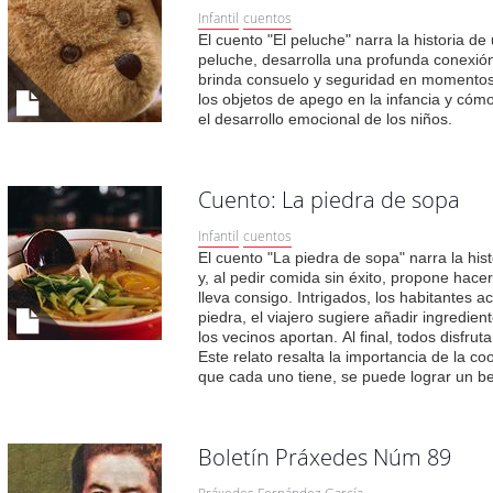
Infantil
cuentos
El cuento "El peluche" narra la historia de 
peluche, desarrolla una profunda conexión
brinda consuelo y seguridad en momentos d
los objetos de apego en la infancia y cómo
el desarrollo emocional de los niños.
Cuento: La piedra de sopa
Infantil
cuentos
El cuento "La piedra de sopa" narra la hist
y, al pedir comida sin éxito, propone hace
lleva consigo. Intrigados, los habitantes a
piedra, el viajero sugiere añadir ingredie
los vecinos aportan. Al final, todos disfru
Este relato resalta la importancia de la c
que cada uno tiene, se puede lograr un b
Boletín Práxedes Núm 89