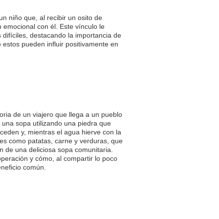
un niño que, al recibir un osito de
 emocional con él. Este vínculo le
ifíciles, destacando la importancia de
 estos pueden influir positivamente en
oria de un viajero que llega a un pueblo
r una sopa utilizando una piedra que
cceden y, mientras el agua hierve con la
ntes como patatas, carne y verduras, que
tan de una deliciosa sopa comunitaria.
ooperación y cómo, al compartir lo poco
eneficio común.