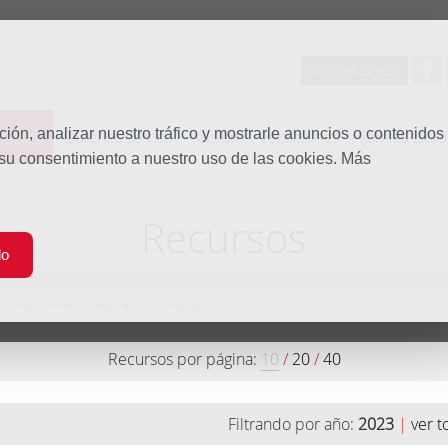
Entorno seguro
tudio
ón, analizar nuestro tráfico y mostrarle anuncios o contenidos
Quiénes somos
Misión
Vocaciones
Familia Dom
 su consentimiento a nuestro uso de las cookies. Más
Recursos
do
Recursos por página:
10
/
20
/
40
Filtrando por año:
2023
|
ver t