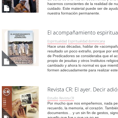
hacernos conscientes de la realidad de n
cuidado. Este material puede ser de ayud
nuestra formación permanente.
El acompañamiento espiritua
Espiritualidad
Espiritualidad dominicana
Hace unas décadas, hablar de «acompañam
resultado un poco extraño, porque por en
de Predicadores se consideraba que el a
propio de jesuitas y otros Institutos religi
cambiado y ahora lo normal es que miemb
formen adecuadamente para realizar este 
Revista CR: El ayer. Decir adi
Estudio
Revista CR
Por mucho que nos empeñemos, nada perm
recuerdo, la memoria, el corazón. Tambi
documentos… y un sin fin de gestos, sign
aquello que fue y que ya no es.