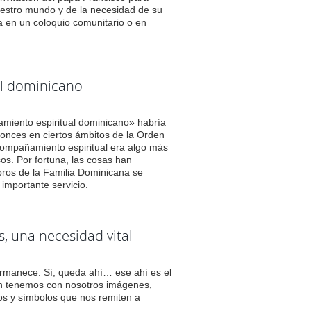
uestro mundo y de la necesidad de su
a en un coloquio comunitario o en
l dominicano
iento espiritual dominicano» habría
tonces en ciertos ámbitos de la Orden
compañamiento espiritual era algo más
osos. Por fortuna, las cosas han
ros de la Familia Dominicana se
importante servicio.
ós, una necesidad vital
anece. Sí, queda ahí… ese ahí es el
én tenemos con nosotros imágenes,
os y símbolos que nos remiten a