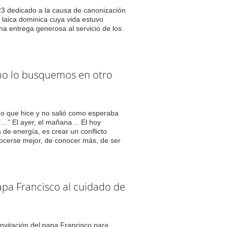
23 dedicado a la causa de canonización
laica dominica cuya vida estuvo
na entrega generosa al servicio de los
, no lo busquemos en otro
Lo que hice y no salió como esperaba
r…” El ayer, el mañana… El hoy
de energía, es crear un conflicto
onocerse mejor, de conocer más, de ser
papa Francisco al cuidado de
invitación del papa Francisco para