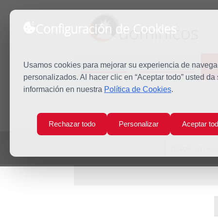
Configuración de Cookies
dominicos
Predicación
Espiritualidad
Es
Usamos cookies para mejorar su experiencia de navegaci
personalizados. Al hacer clic en “Aceptar todo” usted da
información en nuestra
Política de Cookies
.
Inicio
Estudio
Recursos
Rechazar todo
Personalizar
Aceptar to