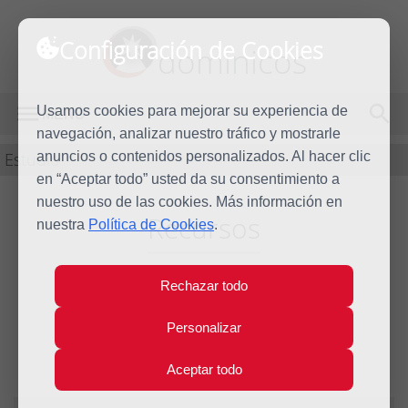
Configuración de Cookies
dominicos
Usamos cookies para mejorar su experiencia de
MENÚ
navegación, analizar nuestro tráfico y mostrarle
Estudio
anuncios o contenidos personalizados. Al hacer clic
en “Aceptar todo” usted da su consentimiento a
nuestro uso de las cookies. Más información en
Recursos
nuestra
Política de Cookies
.
Rechazar todo
El caos sexual o el
Personalizar
autocontrol
Aceptar todo